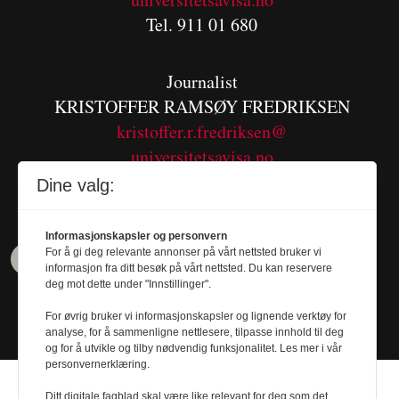
Tel. 911 01 680
Journalist
KRISTOFFER RAMSØY FREDRIKSEN
kristoffer.r.fredriksen@
universitetsavisa.no
Tel. 480 55 655
Dine valg:
Informasjonskapsler og personvern
For å gi deg relevante annonser på vårt nettsted bruker vi
informasjon fra ditt besøk på vårt nettsted. Du kan reservere
deg mot dette under "Innstillinger".
For øvrig bruker vi informasjonskapsler og lignende verktøy for
analyse, for å sammenligne nettlesere, tilpasse innhold til deg
og for å utvikle og tilby nødvendig funksjonalitet. Les mer i vår
personvernerklæring.
Ditt digitale fagblad skal være like relevant for deg som det