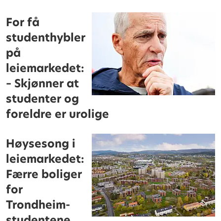
For få
studenthybler
på
leiemarkedet:
– Skjønner at
studenter og
foreldre er urolige
Høysesong i
leiemarkedet:
Færre boliger
for
Trondheim-
studentene