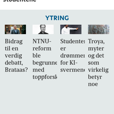
YTRING
Bidrag
NTNU-
Studentene
Troya,
til en
reform
er
myter
verdig
ble
drømmemålet
og det
debatt,
begrunnet
for KI-
som
Brataas?
med
svermene
virkelig
toppforskning
betyr
noe