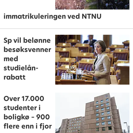
immatrikuleringen ved NTNU
Sp vil belønne
besøksvenner
med
studielån-
rabatt
Over 17.000
studenter i
boligkø – 900
flere enn i fjor