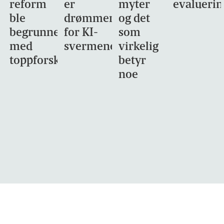
reform
er
myter
evaluerin
ble
drømmemålet
og det
begrunnet
for KI-
som
med
svermene
virkelig
toppforskning
betyr
noe