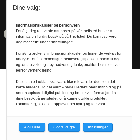
Tel. 480 55 655
Dine valg:
Informasjonskapsler og personvern
For å gi deg relevante annonser på vårt nettsted bruker vi
informasjon fra ditt besøk på vårt nettsted. Du kan reservere
deg mot dette under "Innstillinger".
For øvrig bruker vi informasjonskapsler og lignende verktøy for
analyse, for å sammenligne nettlesere, tilpasse innhold til deg
og for å utvikle og tilby nødvendig funksjonalitet. Les mer i vår
personvernerklæring.
Ditt digitale fagblad skal være like relevant for deg som det
trykte bladet alltid har vært – bade i redaksjonelt innhold og på
annonseplass. I digital publisering bruker vi informasjon fra
dine besøk på nettstedet for å kunne utvikle produktet
Design by
Nordström Design
- Powered by
kontinuerlig, slik at du opplever det nyttig og relevant.
Labrador CMS
Avvis alle
Godta valgte
Innstillinger