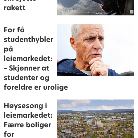
rakett
For få
studenthybler
på
leiemarkedet:
– Skjønner at
studenter og
foreldre er urolige
Høysesong i
leiemarkedet:
Færre boliger
for