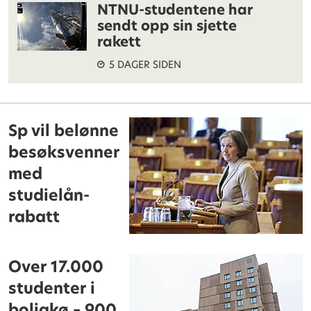
NTNU-studentene har
sendt opp sin sjette
rakett
5 DAGER SIDEN
Sp vil belønne
besøksvenner
med
studielån-
rabatt
Over 17.000
studenter i
boligkø – 900