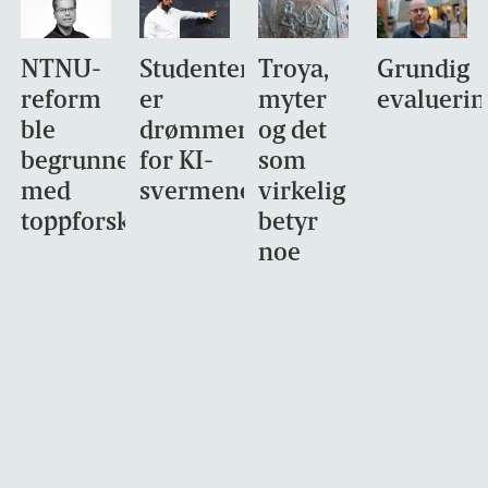
NTNU-
Studentene
Troya,
Grundig
reform
er
myter
evaluerin
ble
drømmemålet
og det
begrunnet
for KI-
som
med
svermene
virkelig
toppforskning
betyr
noe