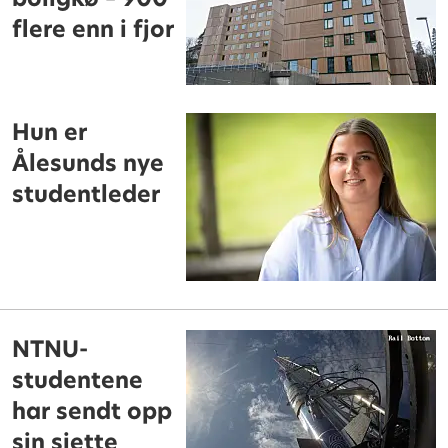
flere enn i fjor
Hun er
Ålesunds nye
studentleder
NTNU-
studentene
har sendt opp
sin sjette