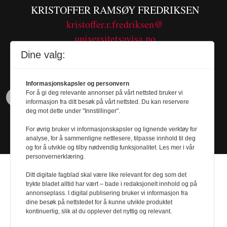
KRISTOFFER RAMSØY FREDRIKSEN
kristoffer.r.fredriksen@
universitetsavisa.no
Tel. 480 55 655
Dine valg:
Informasjonskapsler og personvern
For å gi deg relevante annonser på vårt nettsted bruker vi
informasjon fra ditt besøk på vårt nettsted. Du kan reservere
deg mot dette under "Innstillinger".
For øvrig bruker vi informasjonskapsler og lignende verktøy for
analyse, for å sammenligne nettlesere, tilpasse innhold til deg
og for å utvikle og tilby nødvendig funksjonalitet. Les mer i vår
personvernerklæring.
Ditt digitale fagblad skal være like relevant for deg som det
trykte bladet alltid har vært – bade i redaksjonelt innhold og på
annonseplass. I digital publisering bruker vi informasjon fra
dine besøk på nettstedet for å kunne utvikle produktet
Design by
Nordström Design
- Powered by
kontinuerlig, slik at du opplever det nyttig og relevant.
Labrador CMS