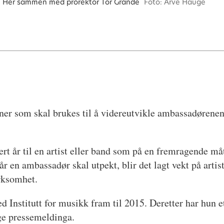
. Her sammen med prorektor Tor Grande
Foto: Arve Hauge
ner som skal brukes til å videreutvikle ambassadørenens 
vert år til en artist eller band som på en fremragende 
en ambassadør skal utpekt, blir det lagt vekt på artis
irksomhet.
 Institutt for musikk fram til 2015. Deretter har hun 
lge pressemeldinga.