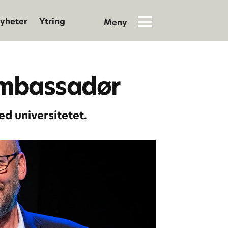
yheter
Ytring
ambassadør
d universitetet.