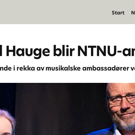
Start
N
al Hauge blir NTNU-
ende i rekka av musikalske ambassadører ve