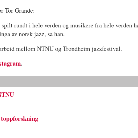
tor Tor Grande:
spilt rundt i hele verden og musikere fra hele verden h
linga av norsk jazz, sa han.
arbeid mellom NTNU og Trondheim jazzfestival.
stagram
.
 NTNU
toppforskning