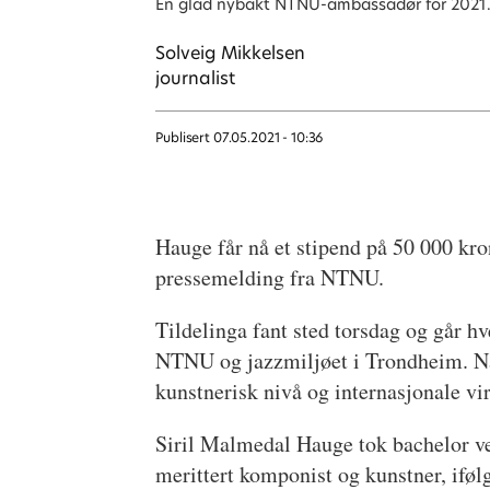
En glad nybakt NTNU-ambassadør for 2021
Solveig
Mikkelsen
journalist
Publisert
07.05.2021 - 10:36
Hauge får nå et stipend på 50 000 kro
pressemelding fra NTNU.
Tildelinga fant sted torsdag og går h
NTNU og jazzmiljøet i Trondheim. Når 
kunstnerisk nivå og internasjonale v
Siril Malmedal Hauge tok bachelor ved
merittert komponist og kunstner, ifø