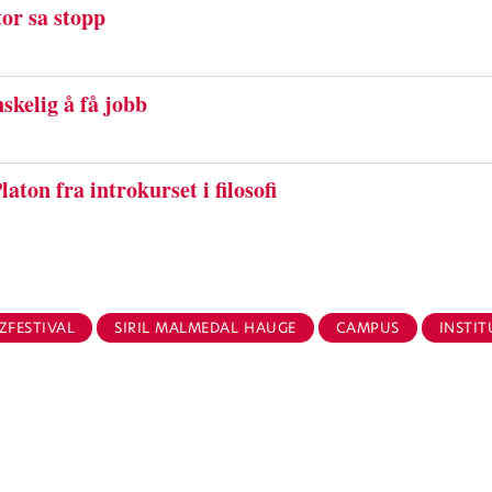
tor sa stopp
skelig å få jobb
aton fra introkurset i filosofi
ZFESTIVAL
SIRIL MALMEDAL HAUGE
CAMPUS
INSTIT