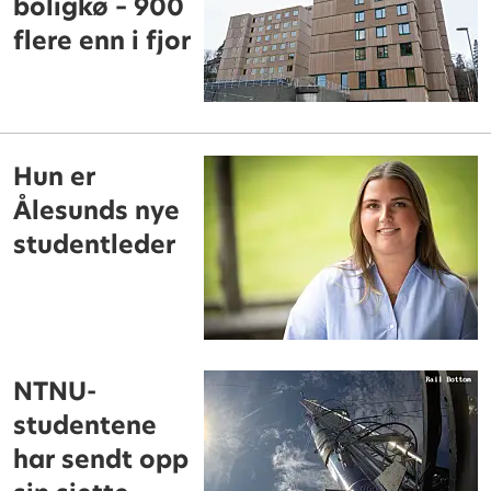
boligkø – 900
flere enn i fjor
Hun er
Ålesunds nye
studentleder
NTNU-
studentene
har sendt opp