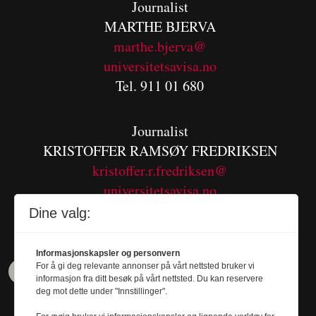
Journalist
MARTHE BJERVA
m
arthe.bjerva@
universitetsavisa.no
Tel. 911 01 680
Journalist
KRISTOFFER RAMSØY FREDRIKSEN
kristoffer.r.fredriksen@
universitetsavisa.no
Tel. 480 55 655
Dine valg:
Informasjonskapsler og personvern
For å gi deg relevante annonser på vårt nettsted bruker vi
informasjon fra ditt besøk på vårt nettsted. Du kan reservere
deg mot dette under "Innstillinger".