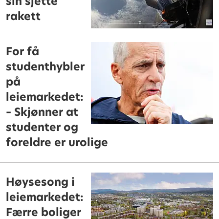
sin sjette
rakett
For få
studenthybler
på
leiemarkedet:
– Skjønner at
studenter og
foreldre er urolige
Høysesong i
leiemarkedet:
Færre boliger