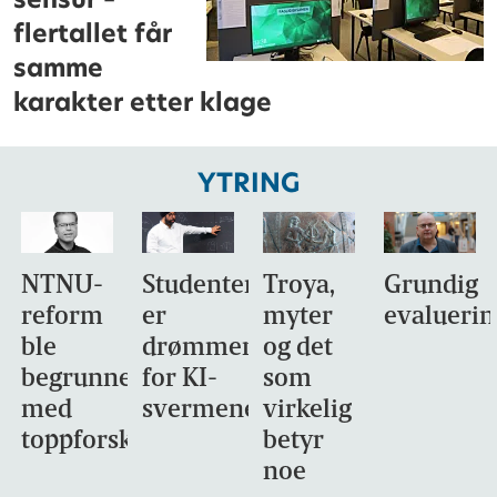
flertallet får
samme
karakter etter klage
YTRING
NTNU-
Studentene
Troya,
Grundig
reform
er
myter
evaluerin
ble
drømmemålet
og det
begrunnet
for KI-
som
med
svermene
virkelig
toppforskning
betyr
noe