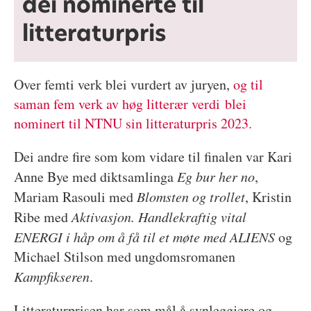
dei nominerte til
litteraturpris
Over femti verk blei vurdert av juryen,
og til
saman fem verk av høg litterær verdi blei
nominert til NTNU sin litteraturpris 2023.
Dei andre fire som kom vidare til finalen var Kari
Anne Bye med diktsamlinga
Eg bur her no
,
Mariam Rasouli med
Blomsten og trollet
, Kristin
Ribe med
Aktivasjon
. Handlekraftig vital
ENERGI i håp om å få til et møte med ALIENS
og
Michael Stilson med ungdomsromanen
Kampfikseren
.
Litteraturprisen har som mål å synleggjere og