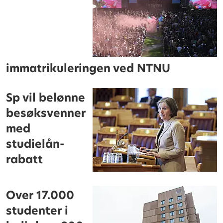
immatrikuleringen ved NTNU
Sp vil belønne
besøksvenner
med
studielån-
rabatt
Over 17.000
studenter i