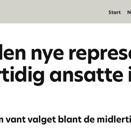
Start
N
den nye repre
rtidig ansatte
 vant valget blant de midlert