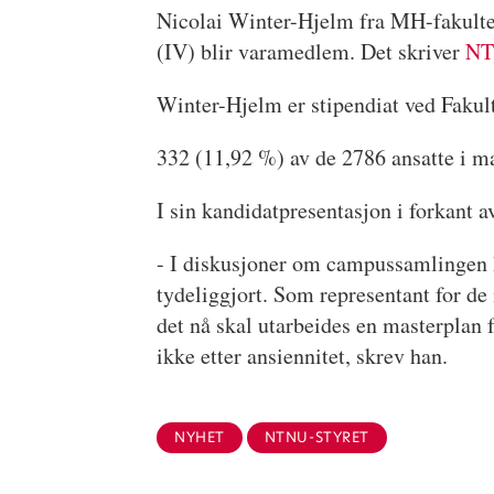
Nicolai Winter-Hjelm fra MH-fakultete
(IV) blir varamedlem. Det skriver
NT
Winter-Hjelm er stipendiat ved Fakul
332 (11,92 %) av de 2786 ansatte i man
I sin kandidatpresentasjon i forkant 
- I diskusjoner om campussamlingen har
tydeliggjort. Som representant for de 
det nå skal utarbeides en masterplan f
ikke etter ansiennitet, skrev han.
NYHET
NTNU-STYRET