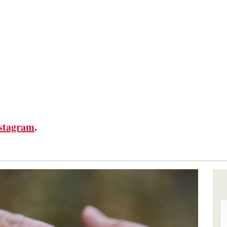
stagram
.