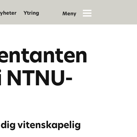
yheter
Ytring
sentanten
 i NTNU-
idig vitenskapelig