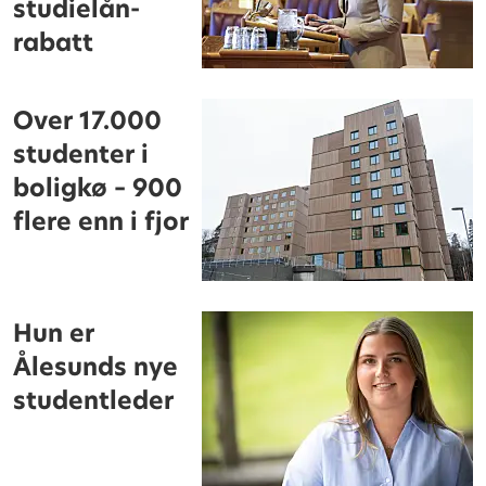
studielån-
rabatt
Over 17.000
studenter i
boligkø – 900
flere enn i fjor
Hun er
Ålesunds nye
studentleder