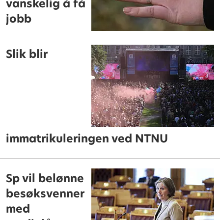
vanskelig å få
jobb
Slik blir
immatrikuleringen ved NTNU
Sp vil belønne
besøksvenner
med