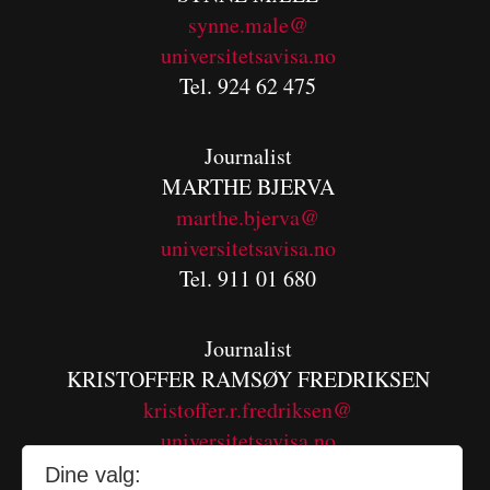
synne.male@
universitetsavisa.no
Tel. 924 62 475
Journalist
MARTHE BJERVA
m
arthe.bjerva@
universitetsavisa.no
Tel. 911 01 680
Journalist
KRISTOFFER RAMSØY FREDRIKSEN
kristoffer.r.fredriksen@
universitetsavisa.no
Tel. 480 55 655
Dine valg: