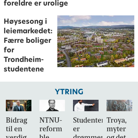
foreldre er urolige
Høysesong i
leiemarkedet:
Færre boliger
for
Trondheim-
studentene
YTRING
Bidrag
NTNU-
Studentene
Troya,
til en
reform
er
myter
verdig
ble
drømmemålet
og det