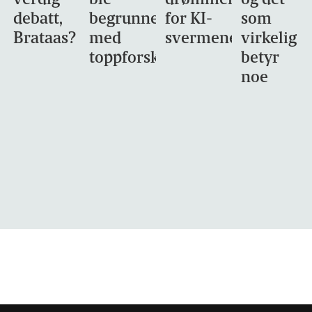
debatt,
begrunnet
for KI-
som
Brataas?
med
svermene
virkelig
toppforskning
betyr
noe