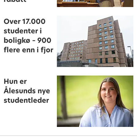
Over 17.000
studenter i
boligkø – 900
flere enn i fjor
Hun er
Ålesunds nye
studentleder