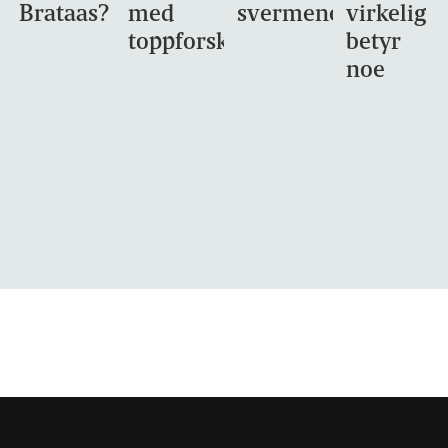
Brataas?
med
svermene
virkelig
toppforskning
betyr
noe