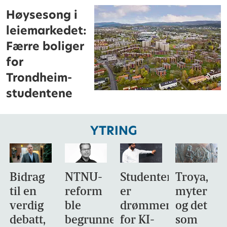
Høysesong i
leiemarkedet:
Færre boliger
for
Trondheim-
studentene
YTRING
Bidrag
NTNU-
Studentene
Troya,
til en
reform
er
myter
verdig
ble
drømmemålet
og det
debatt,
begrunnet
for KI-
som