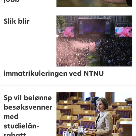
Slik blir
immatrikuleringen ved NTNU
Sp vil belønne
besøksvenner
med
studielån-
rabatt