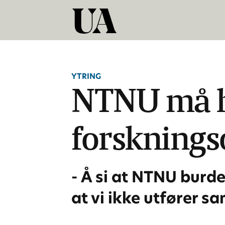
YTRING
NTNU må h
forskning
- Å si at NTNU burde
at vi ikke utfører 