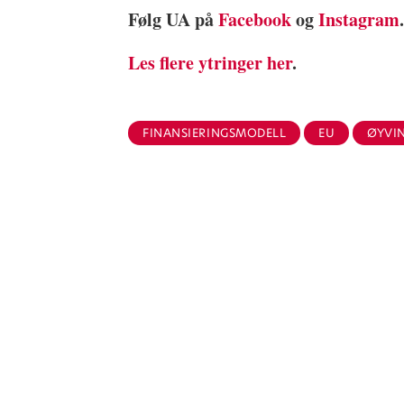
Følg UA på
Facebook
og
Instagram
Les flere ytringer her
.
FINANSIERINGSMODELL
EU
ØYVI