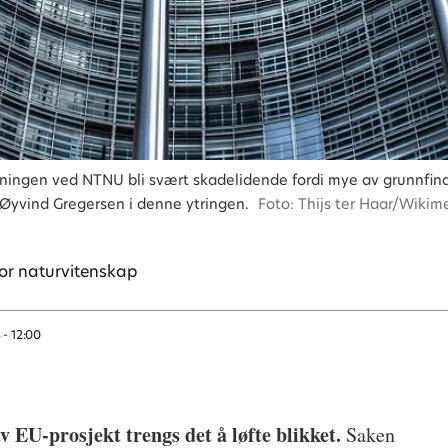
skningen ved NTNU bli svært skadelidende fordi mye av grunnfi
n Øyvind Gregersen i denne ytringen.
Foto: Thijs ter Haar/Wik
for naturvitenskap
 - 12:00
 EU-prosjekt trengs det å løfte blikket.
Saken