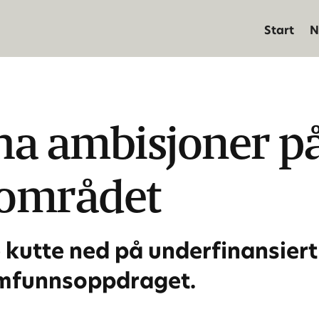
Start
N
a ambisjoner p
sområdet
 kutte ned på underfinansiert 
samfunnsoppdraget.