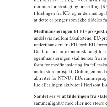
rammen for strategi og omstilling (
tildelingen fra KD, og er dermed ogs
at dette er penger som ikke tildeles
Medfinansieringen til EU-prosjekt 
andelsvis mellom fakultetene. EU-pros
underfinansiert fra EU fordi EU forven
Det blir fort for økonomisk tungt for 
egenfinansieringen skal hentes fra in
form for medfinansiering fra felless
andre store prosjekt. Ordningen med m
aktivitet for NTNU i EUs rammeprogr
lite eller ingen aktivitet i Horisont E
Samlet ser vi at tildelingen fra sta
sammenlignbar med eller noe større e