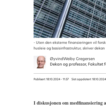
- Uten den eksterne finansieringen vil for
husleie og basisinfrastruktur, skriver deka
Øyvind
Weiby Gregersen
Dekan og professor, Fakultet 
Publisert
18.10.2024 - 11:57
Sist oppdatert
18.10.2024
I diskusjonen om medfinansiering av