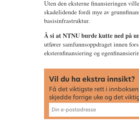
Uten den eksterne finansieringen vil
skadelidende fordi mye av grunnfinan
basisinfrastruktur.
Å si at NTNU burde kutte ned på un
utfører samfunnsoppdraget innen for
eksternfinansiering og egenfinansieri
Vil du ha ekstra innsikt?
Få det viktigste rett i innbok
skjedde forrige uke og det vikt