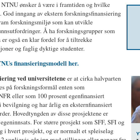
t NTNU ønsker å være i framtiden og hvilke
. God inngang av ekstern forskningsfinansiering
 fram forskningsmiljø som kan utvikle
unnsutfordringer. Å ha forskningsgrupper som
er også en klar fordel for å tiltrekke
oner og faglig dyktige studenter.
TNUs finansieringsmodell her.
iering ved universitetene
er at cirka halvparten
kes på forskningsformål enten som
 NFR eller som 100 prosent egenfinansiert
 bevilgning og har årlig en eksternfinansiert
rder. Hovedtyngden av disse prosjektene er
egeninnsats. For større prosjekt som SFF, SFI og
i hvert prosjekt, og er normalt et spleiselag
Y
2 vanligvis går inn med stillinger eller penger fra