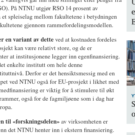
U
RSO). På NTNU utgjør RSO 14 prosent av
e
å et spleiselag mellom fakultetene i betydningen
E
 fakultetene gjennom rammefordelingsmodellen.
er en variant av dette
ved at kostnaden fordeles
jekt kan være relativt store, og de er
ter at institusjonene legger inn egenfinansiering.
det enkelte institutt om hele denne
stituttnivå. Derfor er det hensiktsmessig med en
kapet ved NTNU også for EU-prosjekt i likhet med
edfinansiering er viktig for å stimulere til økt
Y
ammer, også for de fagmiljøene som i dag har
S
uropa.
o
ten til «forskningsdelen»
av virksomheten er
nn det NTNU henter inn i ekstern finansiering.