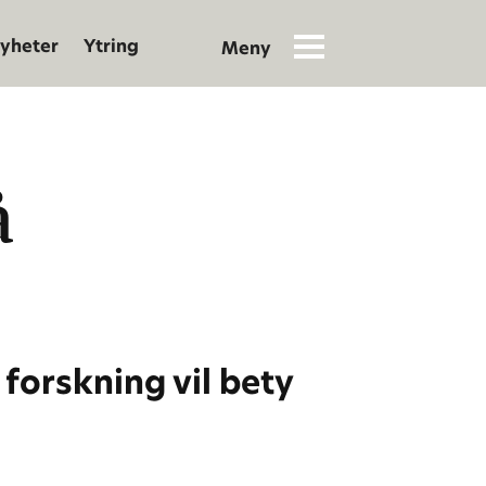
yheter
Ytring
å
forskning vil bety