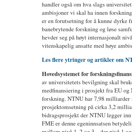
handler også om hva slags universite
ambisjoner vi skal ha innen forskning
er en forutsetning for å kunne dyrke
banebrytende forskning og løse samf
hevder seg på høyt internasjonalt nivå 
vitenskapelig ansatte med høye ambisj
Les flere ytringer og artikler om N
Hovedsystemet for forskningsfinans
av universitetets bevilgning skal bru
medfinansiering i prosjekt fra EU og
forskning. NTNU har 7,98 milliarder i
prosjektomsetning på cirka 3,2 millia
bidragsprosjekt der NTNU legger inn 
FME er denne egeninnsatsen betydelig 
mellom nivå 1, 2 og 3 – der nivå 1 og 