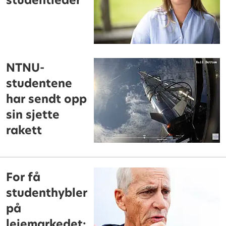
studentleder
NTNU-
studentene
har sendt opp
sin sjette
rakett
For få
studenthybler
på
leiemarkedet: