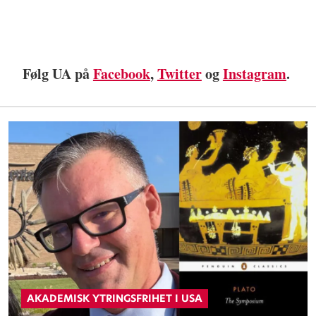
Følg UA på
Facebook
,
Twitter
og
Instagram
.
AKADEMISK YTRINGSFRIHET I USA