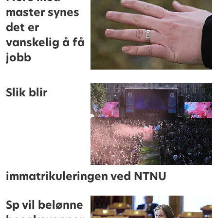
master synes
det er
vanskelig å få
jobb
Slik blir
immatrikuleringen ved NTNU
Sp vil belønne