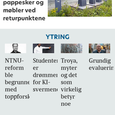
pappesker og
møbler ved
returpunktene
YTRING
NTNU-
Studentene
Troya,
Grundig
reform
er
myter
evaluerin
ble
drømmemålet
og det
begrunnet
for KI-
som
med
svermene
virkelig
toppforskning
betyr
noe