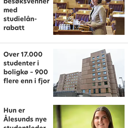
besøksvenner
med
studielån-
rabatt
Over 17.000
studenter i
boligkø – 900
flere enn i fjor
Hun er
Ålesunds nye