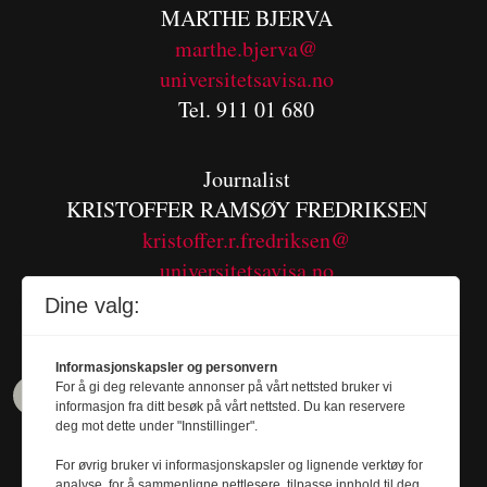
MARTHE BJERVA
m
arthe.bjerva@
universitetsavisa.no
Tel. 911 01 680
Journalist
KRISTOFFER RAMSØY FREDRIKSEN
kristoffer.r.fredriksen@
universitetsavisa.no
Tel. 480 55 655
Dine valg:
Informasjonskapsler og personvern
For å gi deg relevante annonser på vårt nettsted bruker vi
informasjon fra ditt besøk på vårt nettsted. Du kan reservere
deg mot dette under "Innstillinger".
For øvrig bruker vi informasjonskapsler og lignende verktøy for
analyse, for å sammenligne nettlesere, tilpasse innhold til deg