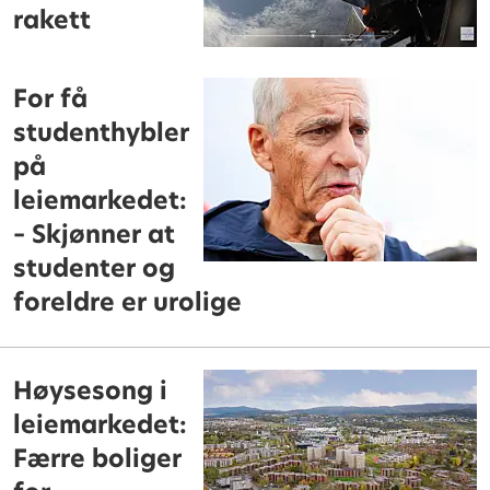
rakett
For få
studenthybler
på
leiemarkedet:
– Skjønner at
studenter og
foreldre er urolige
Høysesong i
leiemarkedet:
Færre boliger