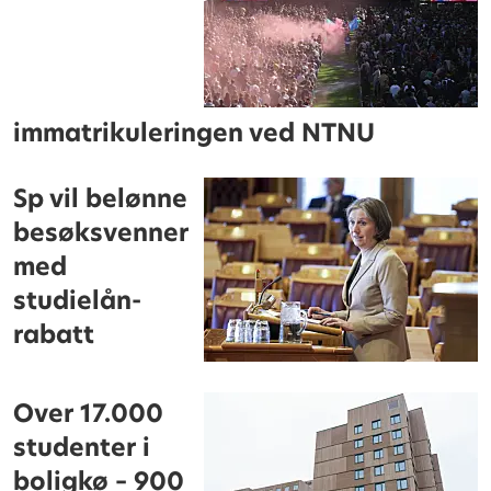
immatrikuleringen ved NTNU
Sp vil belønne
besøksvenner
med
studielån-
rabatt
Over 17.000
studenter i
boligkø – 900