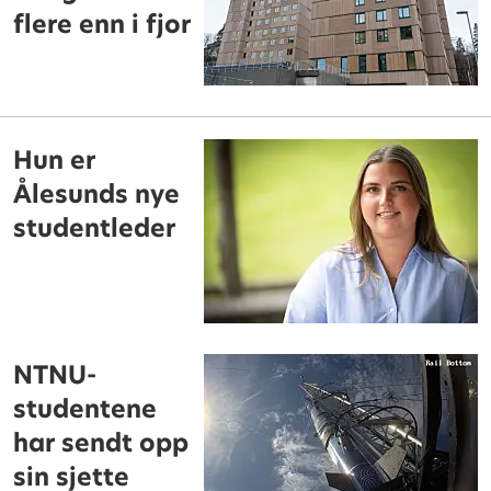
flere enn i fjor
Hun er
Ålesunds nye
studentleder
NTNU-
studentene
har sendt opp
sin sjette