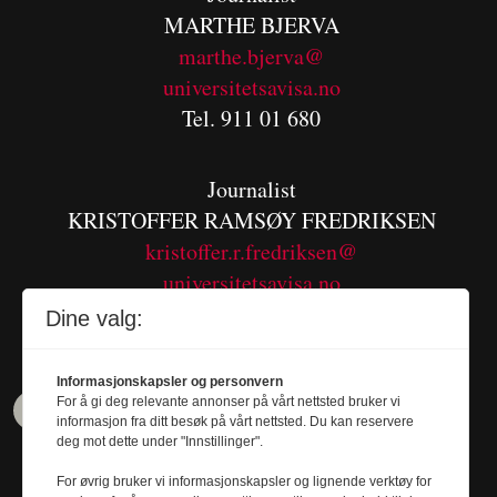
MARTHE BJERVA
m
arthe.bjerva@
universitetsavisa.no
Tel. 911 01 680
Journalist
KRISTOFFER RAMSØY FREDRIKSEN
kristoffer.r.fredriksen@
universitetsavisa.no
Tel. 480 55 655
Dine valg:
Informasjonskapsler og personvern
For å gi deg relevante annonser på vårt nettsted bruker vi
informasjon fra ditt besøk på vårt nettsted. Du kan reservere
deg mot dette under "Innstillinger".
For øvrig bruker vi informasjonskapsler og lignende verktøy for