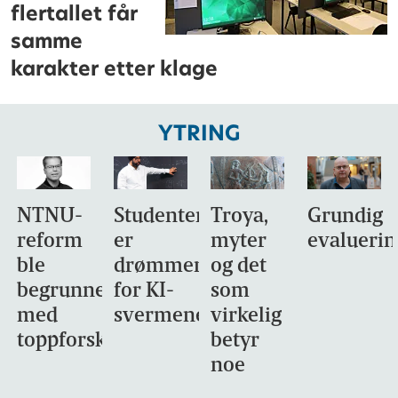
flertallet får
samme
karakter etter klage
YTRING
NTNU-
Studentene
Troya,
Grundig
reform
er
myter
evaluerin
ble
drømmemålet
og det
begrunnet
for KI-
som
med
svermene
virkelig
toppforskning
betyr
noe