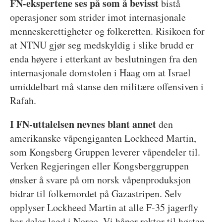
FN-ekspertene ses på som å bevisst
bistå
operasjoner som strider imot internasjonale
menneskerettigheter og folkeretten. Risikoen for
at NTNU gjør seg medskyldig i slike brudd er
enda høyere i etterkant av beslutningen fra den
internasjonale domstolen i Haag om at Israel
umiddelbart må stanse den militære offensiven i
Rafah.
I FN-uttalelsen nevnes blant annet
den
amerikanske våpengiganten Lockheed Martin,
som Kongsberg Gruppen leverer våpendeler til.
Verken Regjeringen eller Kongsberggruppen
ønsker å svare på om norsk våpenproduksjon
bidrar til folkemordet på Gazastripen. Selv
opplyser Lockheed Martin at alle F-35 jagerfly
har deler lagd i Norge. Vi håper rektor til høsten