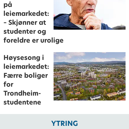
på
leiemarkedet:
– Skjønner at
studenter og
foreldre er urolige
Høysesong i
leiemarkedet:
Færre boliger
for
Trondheim-
studentene
YTRING