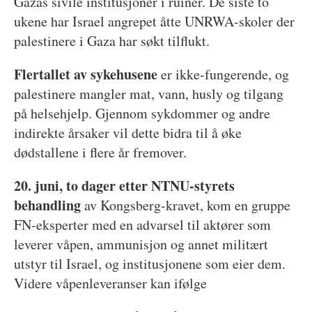
Gazas sivile institusjoner i ruiner. De siste to
ukene har Israel angrepet åtte UNRWA-skoler der
palestinere i Gaza har søkt tilflukt.
Flertallet av sykehusene
er ikke-fungerende, og
palestinere mangler mat, vann, husly og tilgang
på helsehjelp. Gjennom sykdommer og andre
indirekte årsaker vil dette bidra til å øke
dødstallene i flere år fremover.
20. juni, to dager etter NTNU-styrets
behandling
av Kongsberg-kravet, kom en gruppe
FN-eksperter med en advarsel til aktører som
leverer våpen, ammunisjon og annet militært
utstyr til Israel, og institusjonene som eier dem.
Videre våpenleveranser kan ifølge