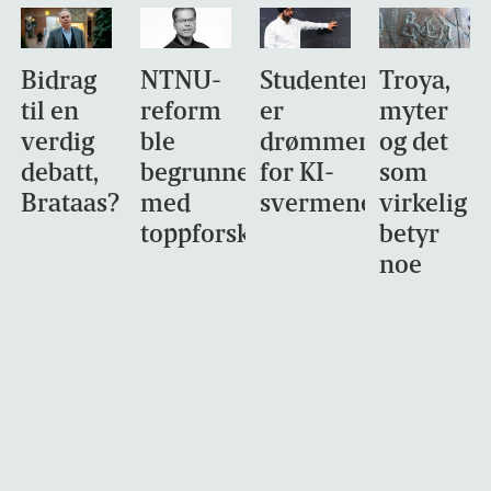
Bidrag
NTNU-
Studentene
Troya,
til en
reform
er
myter
verdig
ble
drømmemålet
og det
debatt,
begrunnet
for KI-
som
Brataas?
med
svermene
virkelig
toppforskning
betyr
noe