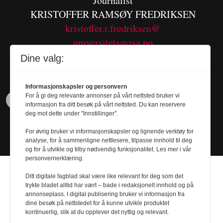
Journalist
KRISTOFFER RAMSØY FREDRIKSEN
kristoffer.r.fredriksen@
universitetsavisa.no
Tel. 480 55 655
Dine valg:
Informasjonskapsler og personvern
For å gi deg relevante annonser på vårt nettsted bruker vi
informasjon fra ditt besøk på vårt nettsted. Du kan reservere
deg mot dette under "Innstillinger".
For øvrig bruker vi informasjonskapsler og lignende verktøy for
analyse, for å sammenligne nettlesere, tilpasse innhold til deg
og for å utvikle og tilby nødvendig funksjonalitet. Les mer i vår
personvernerklæring.
Ditt digitale fagblad skal være like relevant for deg som det
trykte bladet alltid har vært – bade i redaksjonelt innhold og på
annonseplass. I digital publisering bruker vi informasjon fra
dine besøk på nettstedet for å kunne utvikle produktet
Design by
Nordström Design
- Powered by
kontinuerlig, slik at du opplever det nyttig og relevant.
Labrador CMS