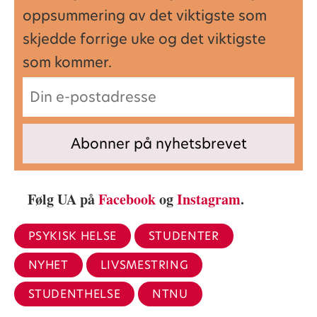
oppsummering av det viktigste som
skjedde forrige uke og det viktigste
som kommer.
Følg UA på
Facebook
og
Instagram
.
PSYKISK HELSE
STUDENTER
NYHET
LIVSMESTRING
STUDENTHELSE
NTNU