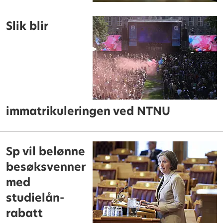
Slik blir
immatrikuleringen ved NTNU
Sp vil belønne
besøksvenner
med
studielån-
rabatt