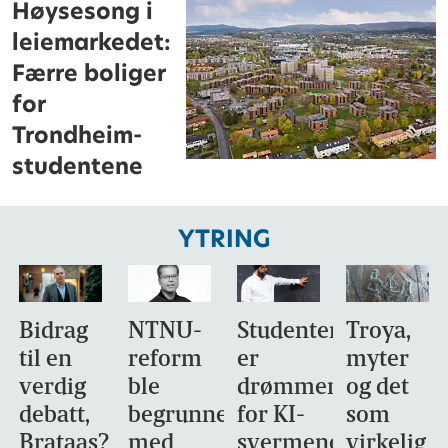
Høysesong i
leiemarkedet:
Færre boliger
for
Trondheim-
studentene
YTRING
Bidrag
NTNU-
Studentene
Troya,
til en
reform
er
myter
verdig
ble
drømmemålet
og det
debatt,
begrunnet
for KI-
som
Brataas?
med
svermene
virkelig