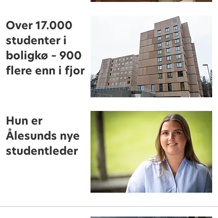
Over 17.000
studenter i
boligkø – 900
flere enn i fjor
Hun er
Ålesunds nye
studentleder