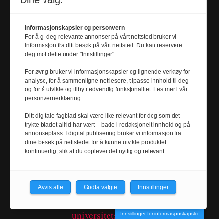
Dine valg:
Tel. 472 38 560
Informasjonskapsler og personvern
For å gi deg relevante annonser på vårt nettsted bruker vi
Journalist
informasjon fra ditt besøk på vårt nettsted. Du kan reservere
MARI RIAN HANGER
deg mot dette under "Innstillinger".
mari.r.hanger@
For øvrig bruker vi informasjonskapsler og lignende verktøy for
analyse, for å sammenligne nettlesere, tilpasse innhold til deg
universitetsavisa.no
og for å utvikle og tilby nødvendig funksjonalitet. Les mer i vår
Tel. 995 86 297
personvernerklæring.
Ditt digitale fagblad skal være like relevant for deg som det
trykte bladet alltid har vært – bade i redaksjonelt innhold og på
annonseplass. I digital publisering bruker vi informasjon fra
dine besøk på nettstedet for å kunne utvikle produktet
kontinuerlig, slik at du opplever det nyttig og relevant.
Journalist
SYNNE MÆLE
Avvis alle
Godta valgte
Innstillinger
synne.male@
universitetsavisa.no
Innstillinger for informasjonskapsler