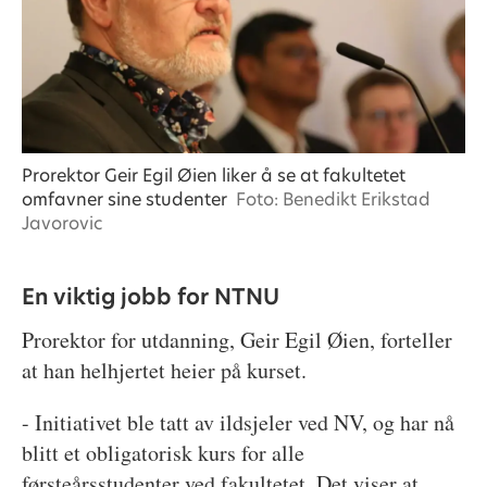
Prorektor Geir Egil Øien liker å se at fakultetet
omfavner sine studenter
Foto: Benedikt Erikstad
Javorovic
En viktig jobb for NTNU
Prorektor for utdanning, Geir Egil Øien, forteller
at han helhjertet heier på kurset.
- Initiativet ble tatt av ildsjeler ved NV, og har nå
blitt et obligatorisk kurs for alle
førsteårsstudenter ved fakultetet. Det viser at