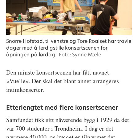
Snorre Hofstad, til venstre og Tore Roalset har travle
dager med å ferdigstille konsertscenen før
åpningen på lørdag.
Foto: Synne Mæle
Den minste konsertscenen har fått navnet
«Vuelie». Der skal det blant annet arrangeres
intimkonserter.
Etterlengtet med flere konsertscener
Samfundet fikk sitt nåværende bygg i 1929 da det
var 700 studenter i Trondheim. I dag er det
nærmere 40 000, og bygget er tilnærmet det