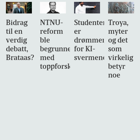
Bidrag
NTNU-
Studentene
Troya,
til en
reform
er
myter
verdig
ble
drømmemålet
og det
debatt,
begrunnet
for KI-
som
Brataas?
med
svermene
virkelig
toppforskning
betyr
noe