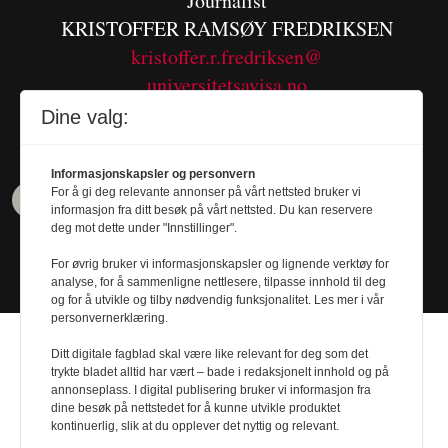
Journalist
KRISTOFFER RAMSØY FREDRIKSEN
kristoffer.r.fredriksen@
universitetsavisa.no
Tel. 480 55 655
Dine valg:
Informasjonskapsler og personvern
For å gi deg relevante annonser på vårt nettsted bruker vi
informasjon fra ditt besøk på vårt nettsted. Du kan reservere
deg mot dette under "Innstillinger".
For øvrig bruker vi informasjonskapsler og lignende verktøy for
analyse, for å sammenligne nettlesere, tilpasse innhold til deg
og for å utvikle og tilby nødvendig funksjonalitet. Les mer i vår
personvernerklæring.
Ditt digitale fagblad skal være like relevant for deg som det
trykte bladet alltid har vært – bade i redaksjonelt innhold og på
annonseplass. I digital publisering bruker vi informasjon fra
Design by
Nordström Design
- Powered by
dine besøk på nettstedet for å kunne utvikle produktet
kontinuerlig, slik at du opplever det nyttig og relevant.
Labrador CMS