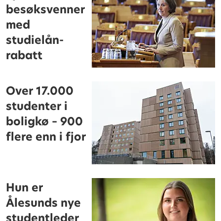
besøksvenner
med
studielån-
rabatt
Over 17.000
studenter i
boligkø – 900
flere enn i fjor
Hun er
Ålesunds nye
studentleder