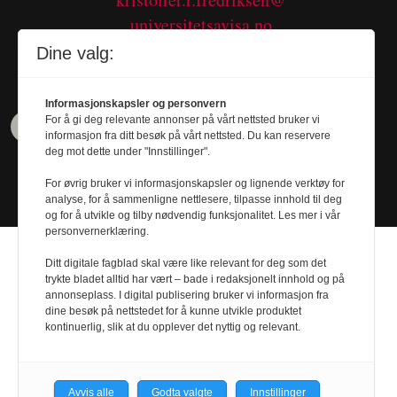
universitetsavisa.no
Tel. 480 55 655
Dine valg:
Informasjonskapsler og personvern
For å gi deg relevante annonser på vårt nettsted bruker vi
informasjon fra ditt besøk på vårt nettsted. Du kan reservere
deg mot dette under "Innstillinger".
For øvrig bruker vi informasjonskapsler og lignende verktøy for
analyse, for å sammenligne nettlesere, tilpasse innhold til deg
og for å utvikle og tilby nødvendig funksjonalitet. Les mer i vår
personvernerklæring.
Ditt digitale fagblad skal være like relevant for deg som det
trykte bladet alltid har vært – bade i redaksjonelt innhold og på
annonseplass. I digital publisering bruker vi informasjon fra
dine besøk på nettstedet for å kunne utvikle produktet
Design by
Nordström Design
- Powered by
kontinuerlig, slik at du opplever det nyttig og relevant.
Labrador CMS
Avvis alle
Godta valgte
Innstillinger