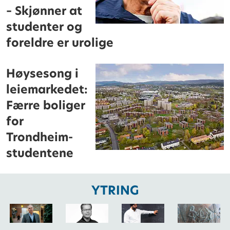
– Skjønner at
studenter og
foreldre er urolige
Høysesong i
leiemarkedet:
Færre boliger
for
Trondheim-
studentene
YTRING