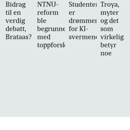
Bidrag
NTNU-
Studentene
Troya,
til en
reform
er
myter
verdig
ble
drømmemålet
og det
debatt,
begrunnet
for KI-
som
Brataas?
med
svermene
virkelig
toppforskning
betyr
noe