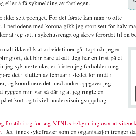
f
g eller å få sykmelding av fastlegen.
re ikke sett poenget. For det første kan man jo ofte
t. I periodene med korona gikk jeg stort sett for halv 
er at jeg satt i sykehussenga og skrev forordet til en 
rmalt ikke slik at arbeidstimer går tapt når jeg er
r gjort, det blir bare utsatt. Jeg har en frist på et
r jeg syk neste uke, er fristen jeg forholder meg
øre det i slutten av februar i stedet for midt i
ger, og koordinere det med andre oppgaver jeg
t ryggen min var så dårlig at jeg ringte en
på et kort og trivielt undervisningsoppdrag
eg forstår i og for seg NTNUs bekymring over at vitensk
r
. Det finnes sykefravær som en organisasjon trenger dat