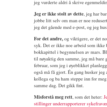
jeg vurderte aldri å skrive egenmeldin
Jeg er ikke stolt av dette
, jeg har ba
jobbe litt selv om man er noe reduser
jeg det gående med e-post, og jeg husk
For det andre,
og viktigere, er det no
syk. Det er ikke noe arbeid som ikke bli
bokkapittel i begynnelsen av mars. Bli
til nøyaktig den samme, jeg må bare gj
februar, som jeg i øyeblikket planleg
også må få gjort. Én gang husker jeg a
kollega og ba ham steppe inn for meg 
samme dag. Det gikk fint.
Misforstå meg rett
, som det heter:
J
stillinger underrapporterer sykefravæ