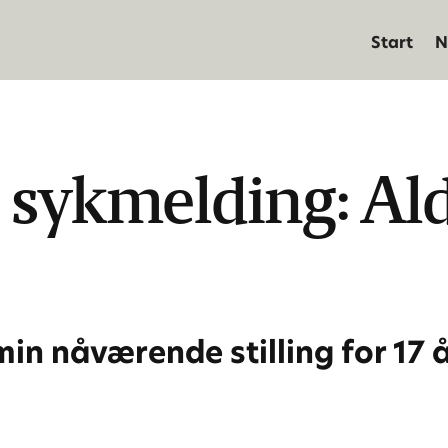
Start
N
sykmelding: Ald
in nåværende stilling for 17 år