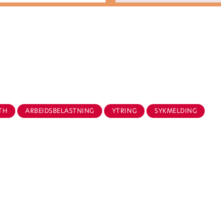
.
TH
ARBEIDSBELASTNING
YTRING
SYKMELDING