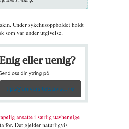
orfatterens mening.
maskin. Under sykehusoppholdet holdt
bok som var under utgivelse.
Enig eller uenig?
Send oss din ytring på
tips@universitetsavisa.no
apelig ansatte i særlig uavhengige
a for. Det gjelder naturligvis