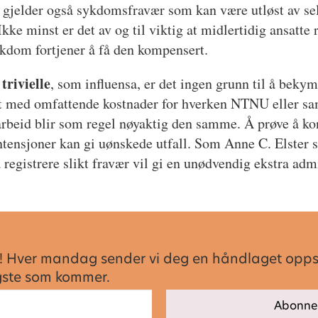
jelder også sykdomsfravær som kan være utløst av selve
Ikke minst er det av og til viktig at midlertidig ansatte
kdom fortjener å få den kompensert.
trivielle
, som influensa, er det ingen grunn til å beky
et med omfattende kostnader for hverken NTNU eller sa
arbeid blir som regel nøyaktig den samme. Å prøve å kon
tensjoner kan gi uønskede utfall. Som Anne C. Elster s
 registrere slikt fravær vil gi en unødvendig ekstra adm
sen! Hver mandag sender vi deg en håndlaget opp
igste som kommer.