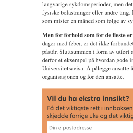
langvarige sykdomsperioder, men det g
fysiske belastninger eller andre ting. 
som mister en måned som følge av sy
Men for forhold som for de fleste er 
dager med feber, er det ikke forbund
påstår. Sluttsummen i form av utført 
derfor et eksempel på hvordan gode in
Universitetsavisa: Å pålegge ansatte å
organisasjonen og for den ansatte.
Vil du ha ekstra innsikt?
Få det viktigste rett i innbok
skjedde forrige uke og det vikt