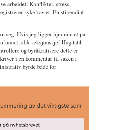
 arbeidet: Konflikter, stress,
 registrerer sykefravær. En stipendiat
mre seg. Hvis jeg ligger hjemme et par
mfunnet, slik seksjonssjef Hugdahl
trollere og byråkratisere dette er
kriver i en kommentar til saken i
inistrativ byrde både for
summering av det viktigste som