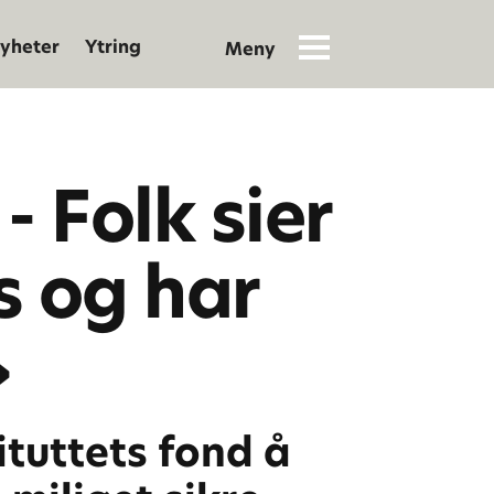
yheter
Ytring
 - Folk sier
s og har
»
ituttets fond å