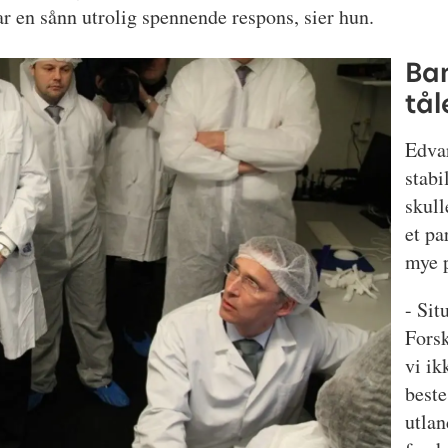
ar en sånn utrolig spennende respons, sier hun.
Ba
tål
Edvar
stabi
skull
et pa
mye p
- Sit
Forsk
vi ik
beste
utlan