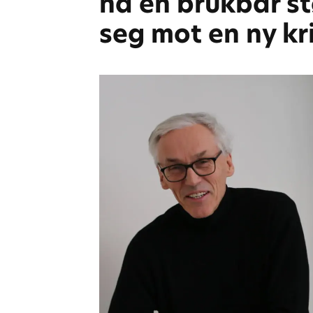
nå en brukbar st
seg mot en ny kr