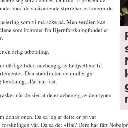
nsiere seg selv i helhet. Omtrent ti prosent av
fondet med dets nåværende størrelse, estimerer de.
ansiering som vi må søke på. Men verdien kan
idlene som kommer fra Hjernforskningfondet er
r.
er en årlig utbetaling.
ler dårlige tider, uavhengig av budjsettene til
tementet. Den stabiliteten av midler gir
g forskning, slår han fast.
rasker når de sier at de er avhengig av den typen
m donasjonen. Da sa jeg at dette er privat
e forskningen vår. Da sa de: «Hæ? Dere har fått Nobelpri