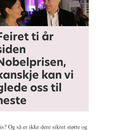
Feiret ti år
siden
Nobelprisen,
kanskje kan vi
glede oss til
neste
s? Og så er ikke dere sikret støtte og