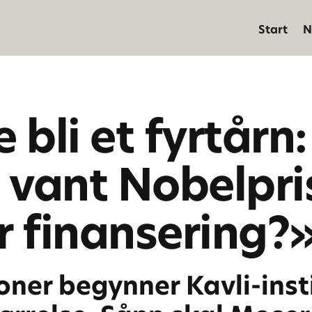
Start
N
 bli et fyrtårn:
 vant Nobelpri
r finansering?
oner begynner Kavli-inst