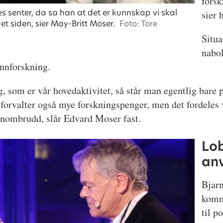
forsk
es senter, da sa han at det er kunnskap vi skal
sier 
det siden, sier May-Britt Moser.
Foto: Tore
Situa
nabo
unnforskning.
 som er vår hovedaktivitet, så står man egentlig bare p
 forvalter også mye forskningspenger, men det fordeles 
nnombrudd, slår Edvard Moser fast.
Lo
anv
Bjarn
komm
til p