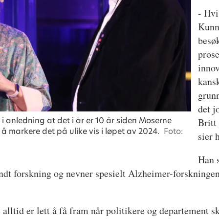
- Hvi
Kunns
besøk
prose
innov
kans
grun
det j
i anledning at det i år er 10 år siden Moserne
Britt
 markere det på ulike vis i løpet av 2024.
Foto:
sier 
Han s
ndt forskning og nevner spesielt Alzheimer-forskningen 
 alltid er lett å få fram når politikere og departement sk