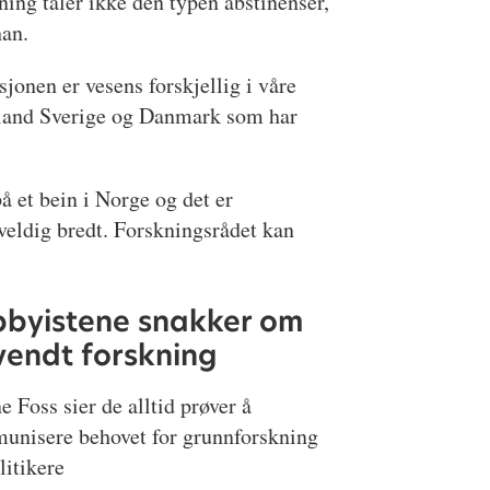
ning tåler ikke den typen abstinenser,
han.
sjonen er vesens forskjellig i våre
land Sverige og Danmark som har
å et bein i Norge og det er
veldig bredt. Forskningsrådet kan
bbyistene snakker om
endt forskning
e Foss sier de alltid prøver å
unisere behovet for grunnforskning
olitikere