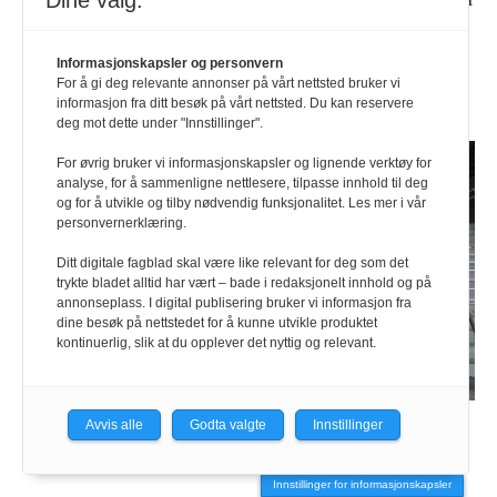
Dine valg:
et fåtall studenter i dag, i tillegg vil vi gjerne
engasjere flere bedrifter – det er plass til flere, for
Informasjonskapsler og personvern
de gode løsningene finner vi sammen, sier hun.
For å gi deg relevante annonser på vårt nettsted bruker vi
informasjon fra ditt besøk på vårt nettsted. Du kan reservere
deg mot dette under "Innstillinger".
For øvrig bruker vi informasjonskapsler og lignende verktøy for
analyse, for å sammenligne nettlesere, tilpasse innhold til deg
og for å utvikle og tilby nødvendig funksjonalitet. Les mer i vår
personvernerklæring.
Ditt digitale fagblad skal være like relevant for deg som det
trykte bladet alltid har vært – bade i redaksjonelt innhold og på
annonseplass. I digital publisering bruker vi informasjon fra
dine besøk på nettstedet for å kunne utvikle produktet
kontinuerlig, slik at du opplever det nyttig og relevant.
Her er hele årets brohodegjeng.
Foto: Kamilla
Avvis alle
Godta valgte
Innstillinger
Østerberg
Innstillinger for informasjonskapsler