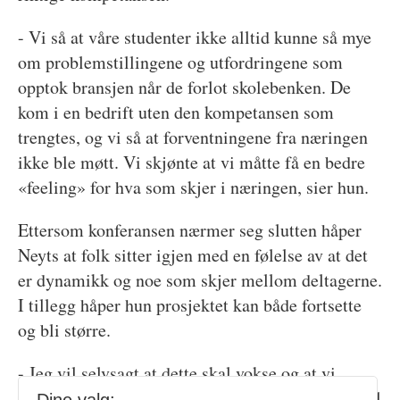
- Vi så at våre studenter ikke alltid kunne så mye
om problemstillingene og utfordringene som
opptok bransjen når de forlot skolebenken. De
kom i en bedrift uten den kompetansen som
trengtes, og vi så at forventningene fra næringen
ikke ble møtt. Vi skjønte at vi måtte få en bedre
«feeling» for hva som skjer i næringen, sier hun.
Ettersom konferansen nærmer seg slutten håper
Neyts at folk sitter igjen med en følelse av at det
er dynamikk og noe som skjer mellom deltagerne.
I tillegg håper hun prosjektet kan både fortsette
og bli større.
- Jeg vil selvsagt at dette skal vokse og at vi
klarer å skape ringer i vannet. Vi har bare plass til