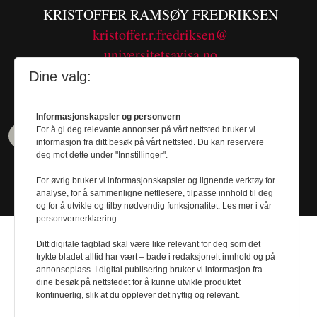
KRISTOFFER RAMSØY FREDRIKSEN
kristoffer.r.fredriksen@
universitetsavisa.no
Tel. 480 55 655
Dine valg:
Informasjonskapsler og personvern
For å gi deg relevante annonser på vårt nettsted bruker vi
informasjon fra ditt besøk på vårt nettsted. Du kan reservere
deg mot dette under "Innstillinger".
For øvrig bruker vi informasjonskapsler og lignende verktøy for
analyse, for å sammenligne nettlesere, tilpasse innhold til deg
og for å utvikle og tilby nødvendig funksjonalitet. Les mer i vår
personvernerklæring.
Ditt digitale fagblad skal være like relevant for deg som det
trykte bladet alltid har vært – bade i redaksjonelt innhold og på
annonseplass. I digital publisering bruker vi informasjon fra
dine besøk på nettstedet for å kunne utvikle produktet
Design by
Nordström Design
- Powered by
kontinuerlig, slik at du opplever det nyttig og relevant.
Labrador CMS