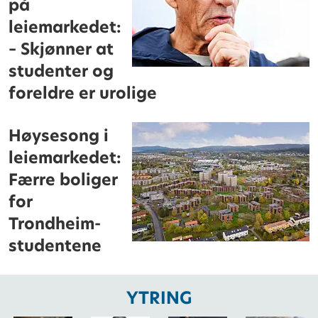
på
leiemarkedet:
– Skjønner at
studenter og
foreldre er urolige
Høysesong i
leiemarkedet:
Færre boliger
for
Trondheim-
studentene
YTRING