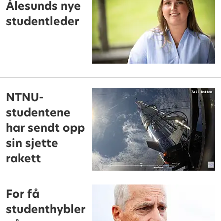
Ålesunds nye
studentleder
NTNU-
studentene
har sendt opp
sin sjette
rakett
For få
studenthybler