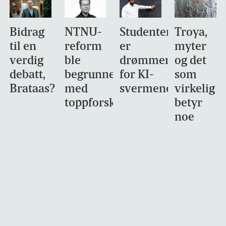
Bidrag
NTNU-
Studentene
Troya,
til en
reform
er
myter
verdig
ble
drømmemålet
og det
debatt,
begrunnet
for KI-
som
Brataas?
med
svermene
virkelig
toppforskning
betyr
noe