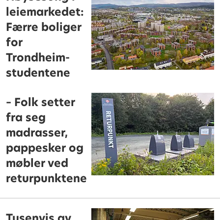
leiemarkedet:
Færre boliger
for
Trondheim-
studentene
– Folk setter
fra seg
madrasser,
pappesker og
møbler ved
returpunktene
Tusenvis av