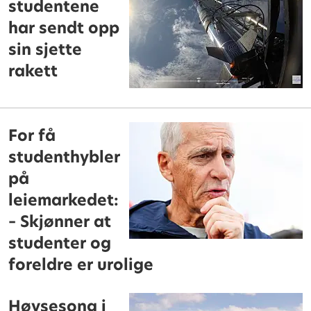
studentene
har sendt opp
sin sjette
rakett
For få
studenthybler
på
leiemarkedet:
– Skjønner at
studenter og
foreldre er urolige
Høysesong i