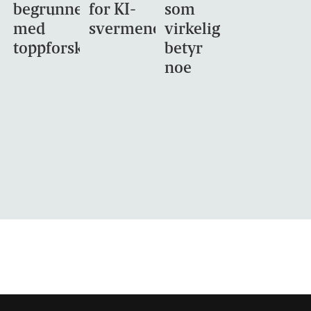
begrunnet
for KI-
som
med
svermene
virkelig
toppforskning
betyr
noe