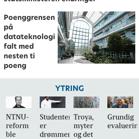
Poenggrensen
på
datateknologi
falt med
nesten ti
poeng
YTRING
NTNU-
Studentene
Troya,
Grundig
reform
er
myter
evaluerin
ble
drømmemålet
og det