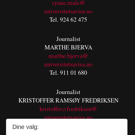
synne.male@
universitetsavisa.no
Tel. 924 62 475
Journalist
MARTHE BJERVA
m
arthe.bjerva@
universitetsavisa.no
Tel. 911 01 680
Journalist
KRISTOFFER RAMSØY FREDRIKSEN
kristoffer.r.fredriksen@
universitetsavisa.no
Tel. 480 55 655
Dine valg: