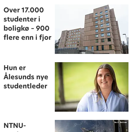
Over 17.000
studenter i
boligkø – 900
flere enn i fjor
Hun er
Ålesunds nye
studentleder
NTNU-