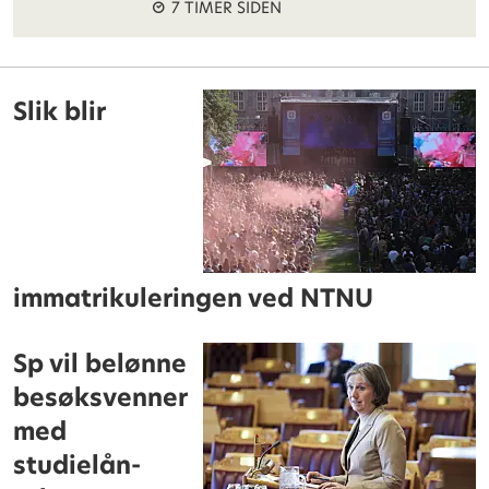
7 TIMER SIDEN
Slik blir
immatrikuleringen ved NTNU
Sp vil belønne
besøksvenner
med
studielån-