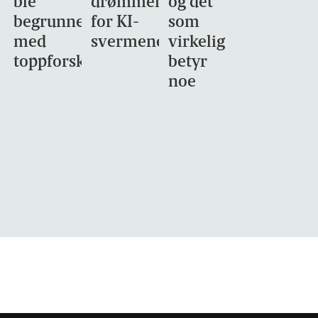
ble
drømmemålet
og det
begrunnet
for KI-
som
med
svermene
virkelig
toppforskning
betyr
noe