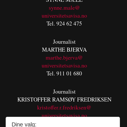
synne.male@
universitetsavisa.no
Tel. 924 62 475
Journalist
MARTHE BJERVA
m
arthe.bjerva@
universitetsavisa.no
Tel. 911 01 680
Journalist
KRISTOFFER RAMSØY FREDRIKSEN
kristoffer.r.fredriksen@
universitetsavisa.no
Tel. 480 55 655
Dine valg: