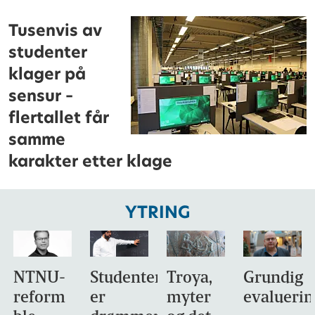
Tusenvis av
studenter
klager på
sensur –
flertallet får
samme
karakter etter klage
YTRING
NTNU-
Studentene
Troya,
Grundig
reform
er
myter
evaluerin