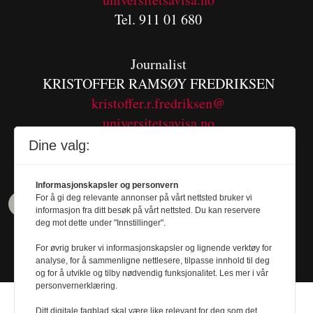
Tel. 911 01 680
Journalist
KRISTOFFER RAMSØY FREDRIKSEN
kristoffer.r.fredriksen@
universitetsavisa.no
Tel. 480 55 655
Dine valg:
Informasjonskapsler og personvern
For å gi deg relevante annonser på vårt nettsted bruker vi
informasjon fra ditt besøk på vårt nettsted. Du kan reservere
deg mot dette under "Innstillinger".
For øvrig bruker vi informasjonskapsler og lignende verktøy for
analyse, for å sammenligne nettlesere, tilpasse innhold til deg
og for å utvikle og tilby nødvendig funksjonalitet. Les mer i vår
personvernerklæring.
Ditt digitale fagblad skal være like relevant for deg som det