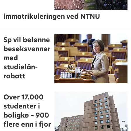
immatrikuleringen ved NTNU
Sp vil belønne
besøksvenner
med
studielån-
rabatt
Over 17.000
studenter i
boligkø – 900
flere enn i fjor