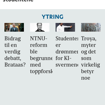
YTRING
Bidrag
NTNU-
Studentene
Troya,
til en
reform
er
myter
verdig
ble
drømmemålet
og det
debatt,
begrunnet
for KI-
som
Brataas?
med
svermene
virkelig
toppforskning
betyr
noe