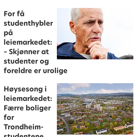
For få
studenthybler
på
leiemarkedet:
– Skjønner at
studenter og
foreldre er urolige
Høysesong i
leiemarkedet:
Færre boliger
for
Trondheim-
studentene