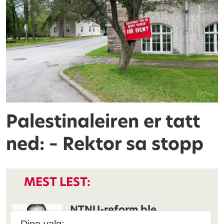
Palestinaleiren er tatt
ned: – Rektor sa stopp
MEST LEST:
NTNU-reform ble
begrunnet med