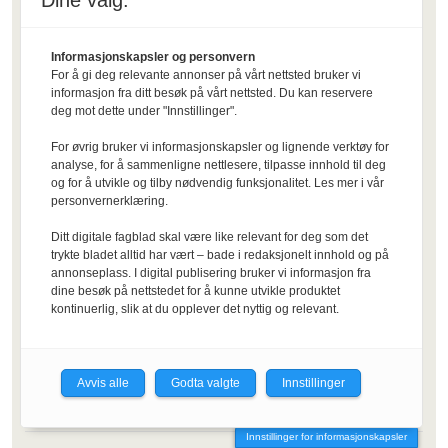
Dine valg:
toppforskning
3 DAGER SIDEN
Informasjonskapsler og personvern
For å gi deg relevante annonser på vårt nettsted bruker vi
informasjon fra ditt besøk på vårt nettsted. Du kan reservere
Slik blir
deg mot dette under "Innstillinger".
immatrikuleringen ved
NTNU
For øvrig bruker vi informasjonskapsler og lignende verktøy for
analyse, for å sammenligne nettlesere, tilpasse innhold til deg
1 DAG SIDEN
og for å utvikle og tilby nødvendig funksjonalitet. Les mer i vår
personvernerklæring.
Flere med master synes
Ditt digitale fagblad skal være like relevant for deg som det
det er vanskelig å få jobb
trykte bladet alltid har vært – bade i redaksjonelt innhold og på
annonseplass. I digital publisering bruker vi informasjon fra
1 DAG SIDEN
dine besøk på nettstedet for å kunne utvikle produktet
kontinuerlig, slik at du opplever det nyttig og relevant.
Palestinaleiren er tatt
ned: – Rektor sa stopp
Avvis alle
Godta valgte
Innstillinger
16 TIMER SIDEN
Innstillinger for informasjonskapsler