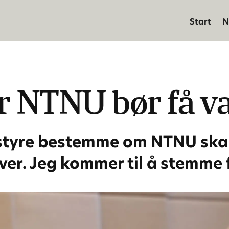
Start
N
 NTNU bør få va
 styre bestemme om NTNU skal 
er. Jeg kommer til å stemme f