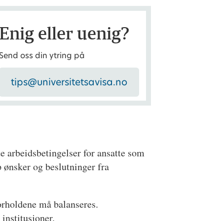
Enig eller uenig?
Send oss din ytring på
tips@universitetsavisa.no
te arbeidsbetingelser for ansatte som
p ønsker og beslutninger fra
forholdene må balanseres.
 institusjoner.