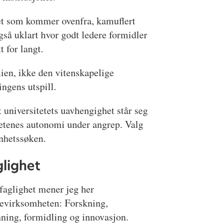
 det som kommer ovenfra, kamuflert
også uklart hvor godt ledere formidler
 for langt.
mien, ikke den vitenskapelige
ngens utspill.
 universitetets uavhengighet står seg
tetenes autonomi under angrep. Valg
nnhetssøken.
lighet
faglighet mener jeg her
nevirksomheten: Forskning,
ning, formidling og innovasjon.