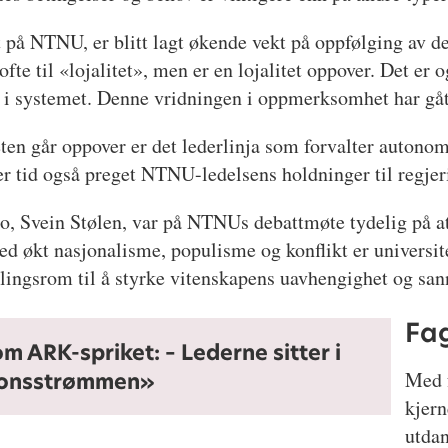
nt på NTNU, er blitt lagt økende vekt på oppfølging av
fte til «lojalitet», men er en lojalitet oppover. Det er 
 i systemet. Denne vridningen i oppmerksomhet har gått
teten går oppover er det lederlinja som forvalter autono
er tid også preget NTNU-ledelsens holdninger til regjeri
slo, Svein Stølen, var på NTNUs debattmøte tydelig på at
med økt nasjonalisme, populisme og konflikt er universi
ndlingsrom til å styrke vitenskapens uavhengighet og sa
Fag
 ARK-spriket: – Lederne sitter i
Med 
jonsstrømmen»
kjer
utdan