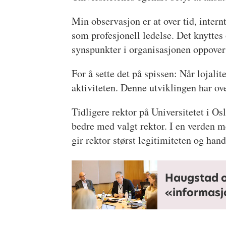
Min observasjon er at over tid, inter
som profesjonell ledelse. Det knyttes o
synspunkter i organisasjonen oppover
For å sette det på spissen: Når lojali
aktiviteten. Denne utviklingen har ov
Tidligere rektor på Universitetet i O
bedre med valgt rektor. I en verden 
gir rektor størst legitimiteten og ha
Haugstad om
«informas