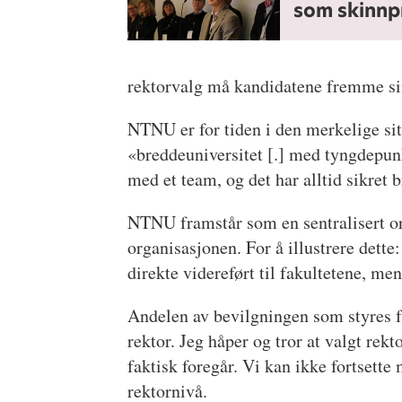
som skinnp
rektorvalg må kandidatene fremme sin
NTNU er for tiden i den merkelige situ
«breddeuniversitet [.] med tyngdepun
med et team, og det har alltid sikret
NTNU framstår som en sentralisert or
organisasjonen. For å illustrere dette
direkte videreført til fakultetene, m
Andelen av bevilgningen som styres f
rektor. Jeg håper og tror at valgt re
faktisk foregår. Vi kan ikke fortsette
rektornivå.