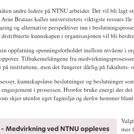
måten andre ledere på NTNU arbeider. Det vil bli lagt st
rne Brataas kaller universitetets viktigste ressurs får
aring og alternative perspektiver inn i beslutningsprose
istribuerte kunnskapen i organisasjonen vil bli berdre 
in oppfatning spenningsforholdet mellom nivåene i orga
et oppover. Tilbakemeldingene fra medvirkningsprosessen
på instituttene, men det fungerer dårlig på fakultets- 
sesser, kunnskapsløse beslutninger og beslutninger so
vt engasjement i prosessen. Hvorfor bruke energi der det 
som skjer utenfor eget fagmiljø og derfor hemmer blant
Valgt
l: – Medvirkning ved NTNU oppleves
mer f