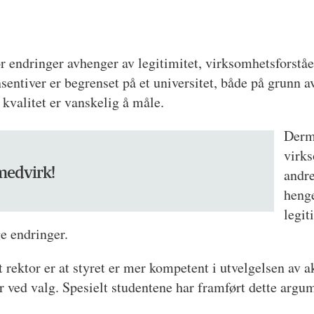
r endringer avhenger av legitimitet, virksomhetsforståel
nsentiver er begrenset på et universitet, både på grunn 
 kvalitet er vanskelig å måle.
Derme
virks
 medvirk!
andre
henge
legit
e endringer.
 rektor er at styret er mer kompetent i utvelgelsen av
r ved valg. Spesielt studentene har framført dette argu