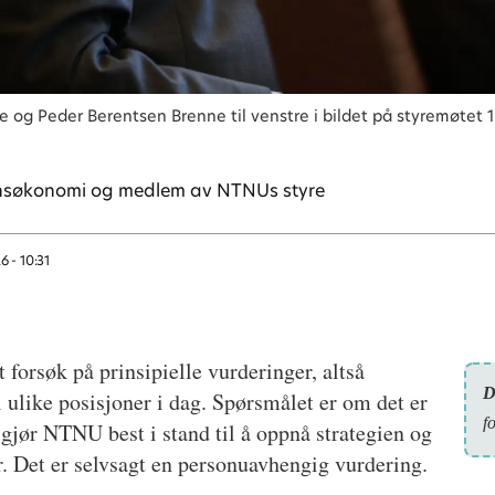
yre og Peder Berentsen Brenne til venstre i bildet på styremøtet 
funnsøkonomi og medlem av NTNUs styre
6 - 10:31
t forsøk på prinsipielle vurderinger, altså
D
 ulike posisjoner i dag. Spørsmålet er om det er
f
 gjør NTNU best i stand til å oppnå strategien og
. Det er selvsagt en personuavhengig vurdering.