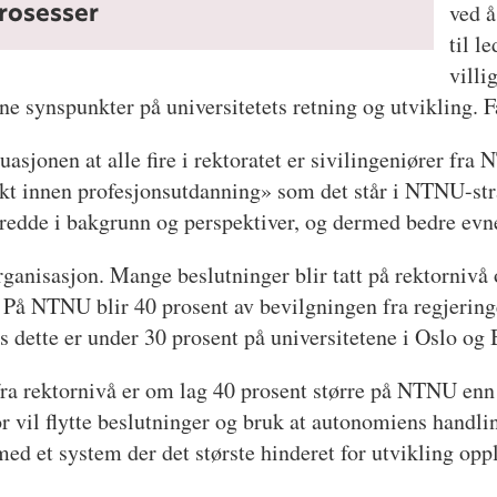
rosesser
ved å
til l
villi
e synspunkter på universitetets retning og utvikling. 
asjonen at alle fire i rektoratet er sivilingeniører fra
kt innen profesjonsutdanning» som det står i NTNU-stra
 bredde i bakgrunn og perspektiver, og dermed bedre evne
ganisasjon. Mange beslutninger blir tatt på rektornivå
: På NTNU blir 40 prosent av bevilgningen fra regjeringe
ens dette er under 30 prosent på universitetene i Oslo o
ra rektornivå er om lag 40 prosent større på NTNU enn
ktor vil flytte beslutninger og bruk at autonomiens hand
 med et system der det største hinderet for utvikling opp