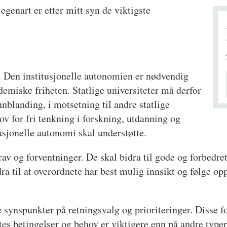
egenart er etter mitt syn de viktigste
n. Den institusjonelle autonomien er nødvendig
demiske friheten. Statlige universiteter må derfor
nnblanding, i motsetning til andre statlige
ov for fri tenkning i forskning, utdanning og
usjonelle autonomi skal understøtte.
rav og forventninger. De skal bidra til gode og forbedre
ra til at overordnete har best mulig innsikt og følge op
 synspunkter på retningsvalg og prioriteringer. Disse 
tes betingelser og behov er viktigere enn på andre typer