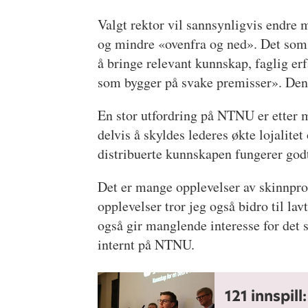
Valgt rektor vil sannsynligvis endre 
og mindre «ovenfra og ned». Det som A
å bringe relevant kunnskap, faglig erf
som bygger på svake premisser». Den d
En stor utfordring på NTNU er etter m
delvis å skyldes lederes økte lojalit
distribuerte kunnskapen fungerer godt 
Det er mange opplevelser av skinnpro
opplevelser tror jeg også bidro til la
også gir manglende interesse for det 
internt på NTNU.
121 innspil