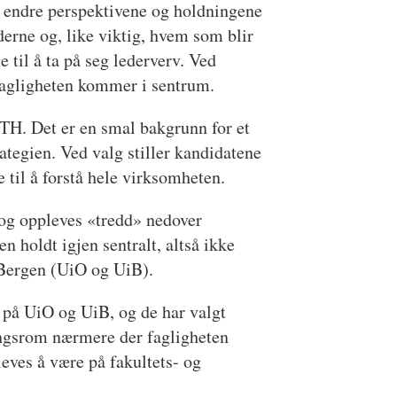
 endre perspektivene og holdningene
ederne og, like viktig, hvem som blir
ge til å ta på seg lederverv. Ved
Fagligheten kommer i sentrum.
 NTH. Det er en smal bakgrunn for et
tegien. Ved valg stiller kandidatene
 til å forstå hele virksomheten.
 og oppleves «tredd» nedover
n holdt igjen sentralt, altså ikke
g Bergen (UiO og UiB).
 på UiO og UiB, og de har valgt
lingsrom nærmere der fagligheten
leves å være på fakultets- og