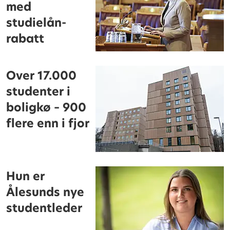
med
studielån-
rabatt
Over 17.000
studenter i
boligkø – 900
flere enn i fjor
Hun er
Ålesunds nye
studentleder