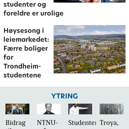
studenter og
foreldre er urolige
Høysesong i
leiemarkedet:
Færre boliger
for
Trondheim-
studentene
YTRING
Bidrag
NTNU-
Studentene
Troya,