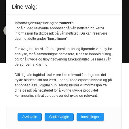
Tel. 480 55 655
Dine valg:
Informasjonskapsler og personvern
For å gi deg relevante annonser på vårt nettsted bruker vi
informasjon fra ditt besøk på vårt nettsted. Du kan reservere
deg mot dette under "Innstillinger".
For øvrig bruker vi informasjonskapsler og lignende verktøy for
analyse, for å sammenligne nettlesere, tilpasse innhold til deg
og for å utvikle og tilby nødvendig funksjonalitet. Les mer i vår
personvernerklæring.
Ditt digitale fagblad skal være like relevant for deg som det
trykte bladet alltid har vært – bade i redaksjonelt innhold og på
annonseplass. I digital publisering bruker vi informasjon fra
dine besøk på nettstedet for å kunne utvikle produktet
Design by
Nordström Design
- Powered by
kontinuerlig, slik at du opplever det nyttig og relevant.
Labrador CMS
Avvis alle
Godta valgte
Innstillinger