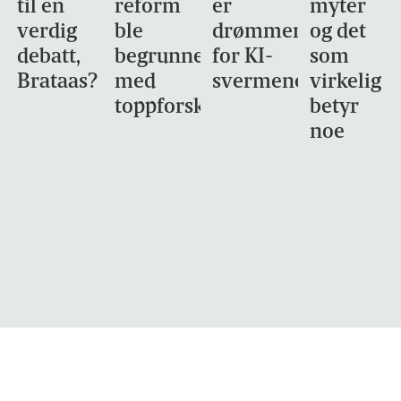
til en
reform
er
myter
verdig
ble
drømmemålet
og det
debatt,
begrunnet
for KI-
som
Brataas?
med
svermene
virkelig
toppforskning
betyr
noe