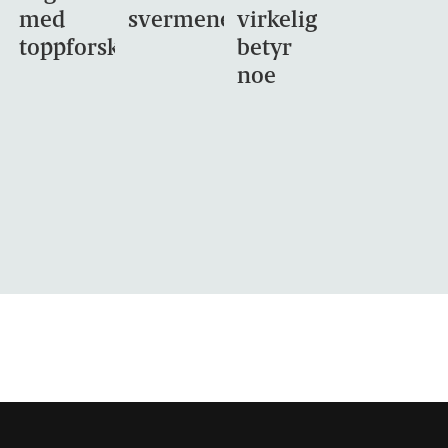
med
svermene
virkelig
toppforskning
betyr
noe