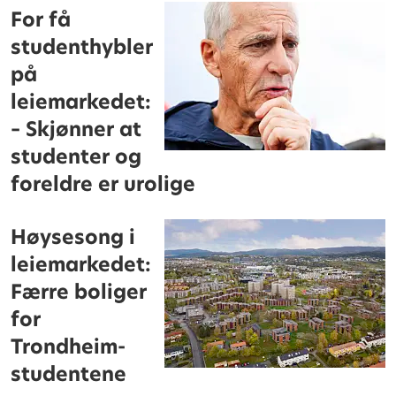
For få
studenthybler
på
leiemarkedet:
– Skjønner at
studenter og
foreldre er urolige
Høysesong i
leiemarkedet:
Færre boliger
for
Trondheim-
studentene