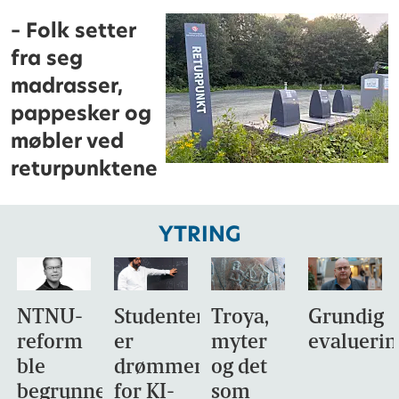
– Folk setter
fra seg
madrasser,
pappesker og
møbler ved
returpunktene
YTRING
NTNU-
Studentene
Troya,
Grundig
reform
er
myter
evaluerin
ble
drømmemålet
og det
begrunnet
for KI-
som