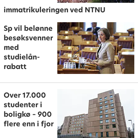
immatrikuleringen ved NTNU
Sp vil belønne
besøksvenner
med
studielån-
rabatt
Over 17.000
studenter i
boligkø – 900
flere enn i fjor