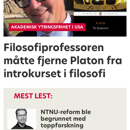
AKADEMISK YTRINGSFRIHET I USA
Filosofiprofessoren
måtte fjerne Platon fra
introkurset i filosofi
MEST LEST:
NTNU-reform ble
begrunnet med
toppforskning