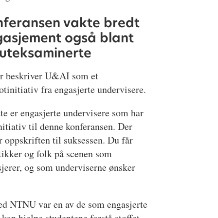
nferansen vakte bredt
gasjement også blant
 uteksaminerte
r beskriver U&AI som et
otinitiativ fra engasjerte undervisere.
te er engasjerte undervisere som har
initiativ til denne konferansen. Der
r oppskriften til suksessen. Du får
ikker og folk på scenen som
jerer, og som underviserne ønsker
 ved NTNU var en av de som engasjerte
 kan hjelpe studentene forstå stoffet