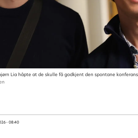
jørn Lia håpte at de skulle få godkjent den spontane konferan
sen
026 - 08:40