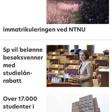
immatrikuleringen ved NTNU
Sp vil belønne
besøksvenner
med
studielån-
rabatt
Over 17.000
studenter i