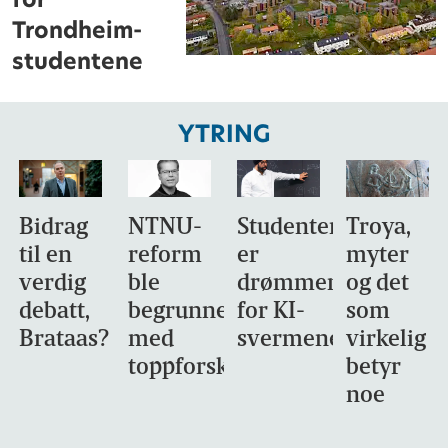
Trondheim-
studentene
YTRING
Bidrag
NTNU-
Studentene
Troya,
til en
reform
er
myter
verdig
ble
drømmemålet
og det
debatt,
begrunnet
for KI-
som
Brataas?
med
svermene
virkelig
toppforskning
betyr
noe