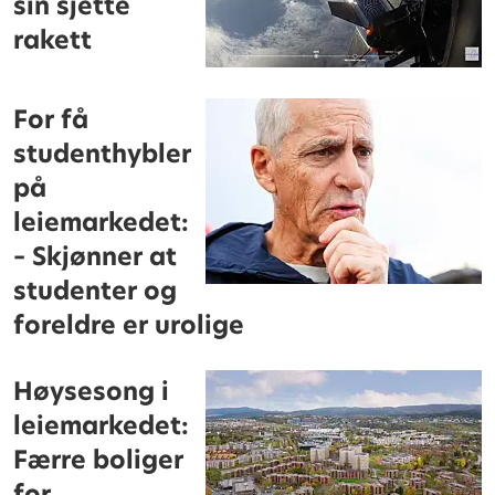
sin sjette
rakett
For få
studenthybler
på
leiemarkedet:
– Skjønner at
studenter og
foreldre er urolige
Høysesong i
leiemarkedet:
Færre boliger
for