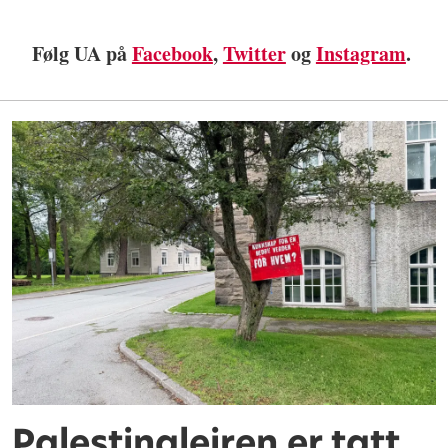
Følg UA på
Facebook
,
Twitter
og
Instagram
.
Palestinaleiren er tatt