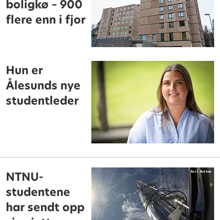
boligkø – 900
flere enn i fjor
Hun er
Ålesunds nye
studentleder
NTNU-
studentene
har sendt opp