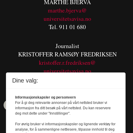
MARTHE BJERVA
m
arthe.bjerva@
universitetsavisa.no
Tel. 911 01 680
Journalist
KRISTOFFER RAMSØY FREDRIKSEN
kristoffer.r.fredriksen@
universitetsavisa.no
Tel. 480 55 655
Dine valg:
Informasjonskapsler og personvern
For å gi deg relevante annonser på vårt nettsted bruker vi
informasjon fra ditt besøk på vårt nettsted. Du kan reservere
deg mot dette under "Innstillinger".
For øvrig bruker vi informasjonskapsler og lignende verktøy for
analyse, for å sammenligne nettlesere, tilpasse innhold til deg