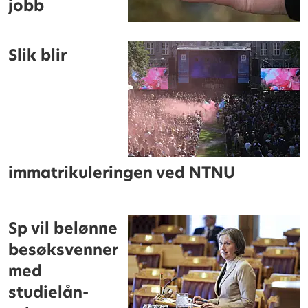
jobb
Slik blir
immatrikuleringen ved NTNU
Sp vil belønne
besøksvenner
med
studielån-