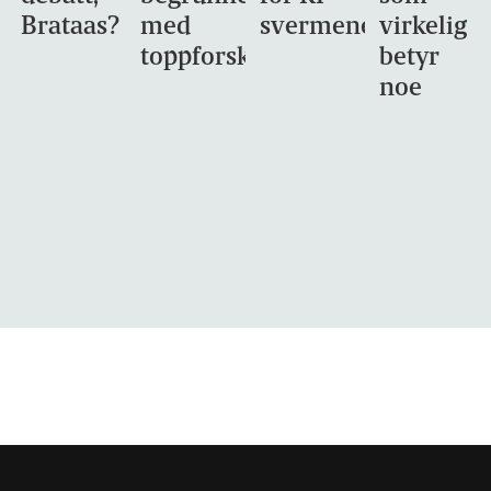
Brataas?
med
svermene
virkelig
toppforskning
betyr
noe