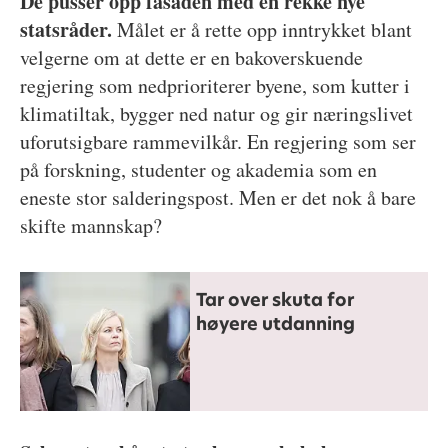
De pusser opp fasaden med en rekke nye
statsråder.
Målet er å rette opp inntrykket blant
velgerne om at dette er en bakoverskuende
regjering som nedprioriterer byene, som kutter i
klimatiltak, bygger ned natur og gir næringslivet
uforutsigbare rammevilkår. En regjering som ser
på forskning, studenter og akademia som en
eneste stor salderingspost. Men er det nok å bare
skifte mannskap?
Tar over skuta for
høyere utdanning