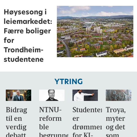
Høysesong i
leiemarkedet:
Færre boliger
for
Trondheim-
studentene
YTRING
Bidrag
NTNU-
Studentene
Troya,
til en
reform
er
myter
verdig
ble
drømmemålet
og det
debatt,
begrunnet
for KI-
som