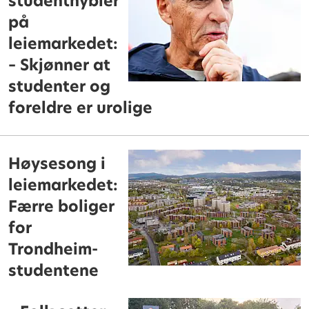
studenthybler
på
leiemarkedet:
– Skjønner at
studenter og
foreldre er urolige
Høysesong i
leiemarkedet:
Færre boliger
for
Trondheim-
studentene