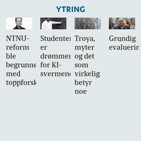
YTRING
NTNU-
Studentene
Troya,
Grundig
reform
er
myter
evaluerin
ble
drømmemålet
og det
begrunnet
for KI-
som
med
svermene
virkelig
toppforskning
betyr
noe