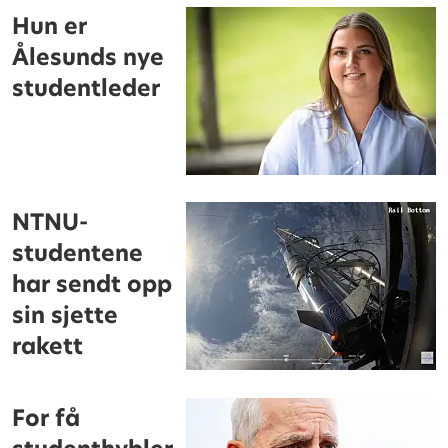
Hun er
Ålesunds nye
studentleder
NTNU-
studentene
har sendt opp
sin sjette
rakett
For få