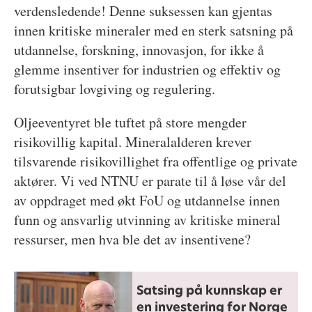
verdensledende! Denne suksessen kan gjentas
innen kritiske mineraler med en sterk satsning på
utdannelse, forskning, innovasjon, for ikke å
glemme insentiver for industrien og effektiv og
forutsigbar lovgiving og regulering.
Oljeeventyret ble tuftet på store mengder
risikovillig kapital. Mineralalderen krever
tilsvarende risikovillighet fra offentlige og private
aktører. Vi ved NTNU er parate til å løse vår del
av oppdraget med økt FoU og utdannelse innen
funn og ansvarlig utvinning av kritiske mineral
ressurser, men hva ble det av insentivene?
Satsing på kunnskap er
en investering for Norge