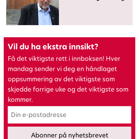
Vil du ha ekstra innsikt?
Få det viktigste rett i innboksen! Hver
mandag sender vi deg en håndlaget
oppsummering av det viktigste som
skjedde forrige uke og det viktigste som
kommer.