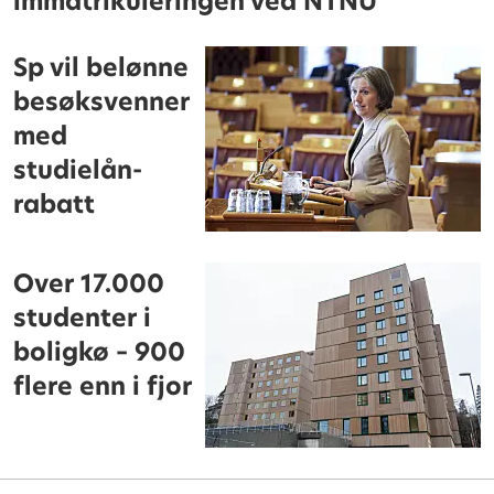
immatrikuleringen ved NTNU
Sp vil belønne
besøksvenner
med
studielån-
rabatt
Over 17.000
studenter i
boligkø – 900
flere enn i fjor