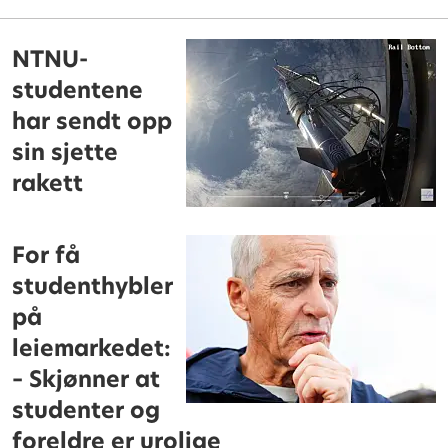
NTNU-
studentene
har sendt opp
sin sjette
rakett
For få
studenthybler
på
leiemarkedet:
– Skjønner at
studenter og
foreldre er urolige