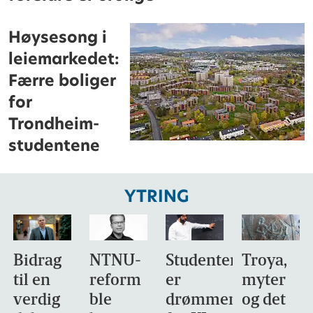
Høysesong i
leiemarkedet:
Færre boliger
for
Trondheim-
studentene
YTRING
Bidrag
NTNU-
Studentene
Troya,
til en
reform
er
myter
verdig
ble
drømmemålet
og det