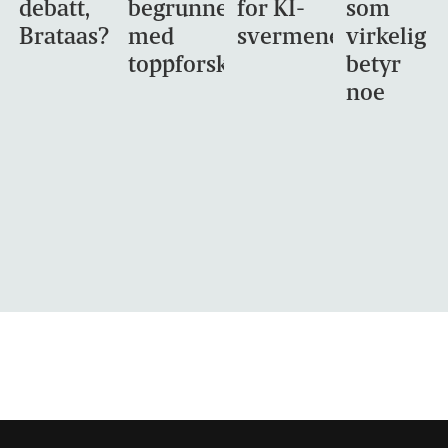
debatt,
begrunnet
for KI-
som
Brataas?
med
svermene
virkelig
toppforskning
betyr
noe