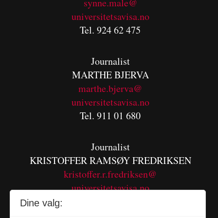
synne.male@
universitetsavisa.no
Tel. 924 62 475
Journalist
MARTHE BJERVA
m
arthe.bjerva@
universitetsavisa.no
Tel. 911 01 680
Journalist
KRISTOFFER RAMSØY FREDRIKSEN
kristoffer.r.fredriksen@
universitetsavisa.no
Tel. 480 55 655
Dine valg: