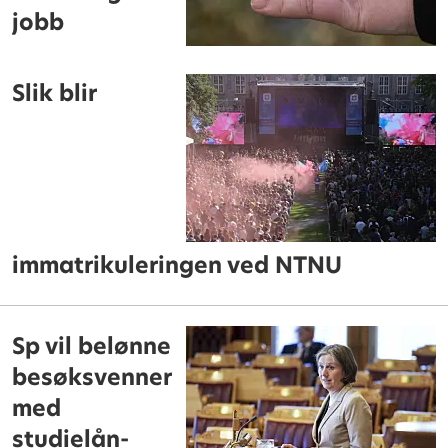
jobb
Slik blir
immatrikuleringen ved NTNU
Sp vil belønne
besøksvenner
med
studielån-