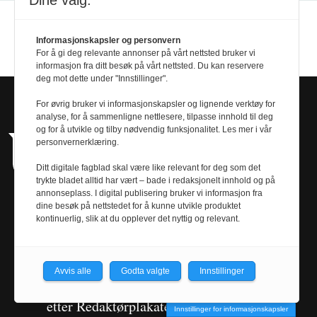
Dine valg:
Informasjonskapsler og personvern
For å gi deg relevante annonser på vårt nettsted bruker vi
informasjon fra ditt besøk på vårt nettsted. Du kan reservere
deg mot dette under "Innstillinger".
For øvrig bruker vi informasjonskapsler og lignende verktøy for
analyse, for å sammenligne nettlesere, tilpasse innhold til deg
og for å utvikle og tilby nødvendig funksjonalitet. Les mer i vår
personvernerklæring.
Ditt digitale fagblad skal være like relevant for deg som det
trykte bladet alltid har vært – bade i redaksjonelt innhold og på
annonseplass. I digital publisering bruker vi informasjon fra
dine besøk på nettstedet for å kunne utvikle produktet
kontinuerlig, slik at du opplever det nyttig og relevant.
Om oss
Avvis alle
Godta valgte
Innstillinger
Universitetsavisa utgis av NTNU og redigeres
etter Redaktørplakaten og pressens Vær
Innstillinger for informasjonskapsler