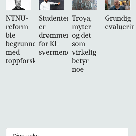
NTNU-
Studentene
Troya,
Grundig
reform
er
myter
evaluerin
ble
drømmemålet
og det
begrunnet
for KI-
som
med
svermene
virkelig
toppforskning
betyr
noe