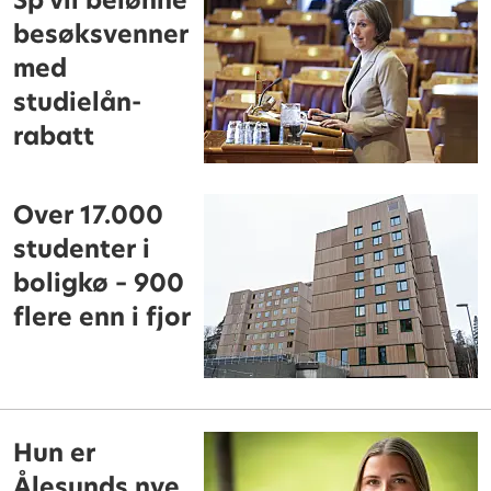
Sp vil belønne
besøksvenner
med
studielån-
rabatt
Over 17.000
studenter i
boligkø – 900
flere enn i fjor
Hun er
Ålesunds nye