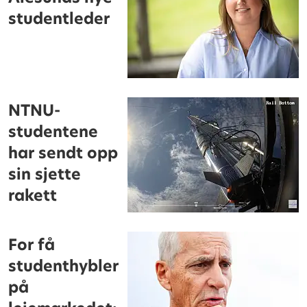
studentleder
NTNU-
studentene
har sendt opp
sin sjette
rakett
For få
studenthybler
på