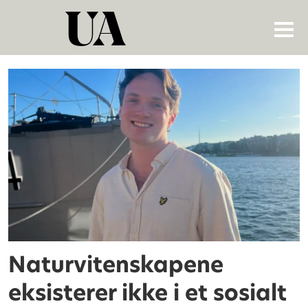
Tag:
per
arne
bjørkum
Naturvitenskapene
eksisterer ikke i et sosialt