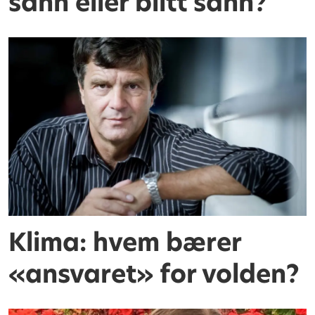
sånn eller blitt sånn?
Klima: hvem bærer
«ansvaret» for volden?