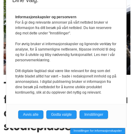
Dine valg:
Informasjonskapsler og personvern
For å gi deg relevante annonser på vårt nettsted bruker vi
informasjon fra ditt besøk på vårt nettsted. Du kan reservere
deg mot dette under "Innstillinger".
For øvrig bruker vi informasjonskapsler og lignende verktøy for
analyse, for å sammenligne nettlesere, tilpasse innhold til deg
og for å utvikle og tilby nødvendig funksjonalitet. Les mer i vår
personvernerklæring.
Ditt digitale fagblad skal være like relevant for deg som det
trykte bladet alltid har vært – bade i redaksjonelt innhold og på
Torsdag 20. juli er det
annonseplass. I digital publisering bruker vi informasjon fra
dine besøk på nettstedet for å kunne utvikle produktet
kontinuerlig, slik at du opplever det nyttig og relevant.
førstemann til mølla på
over 700 ledige
Avvis alle
Godta valgte
Innstillinger
studieplasser
Innstillinger for informasjonskapsler