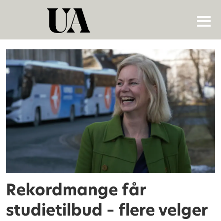
Tag:
samordna
opptak
Rekordmange får
studietilbud – flere velger