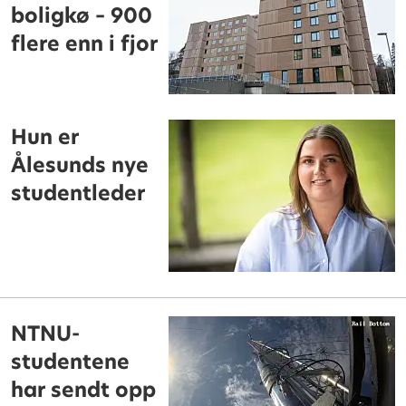
boligkø – 900
flere enn i fjor
Hun er
Ålesunds nye
studentleder
NTNU-
studentene
har sendt opp