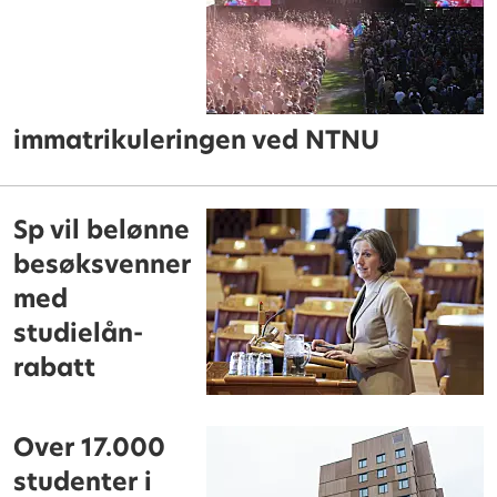
immatrikuleringen ved NTNU
Sp vil belønne
besøksvenner
med
studielån-
rabatt
Over 17.000
studenter i