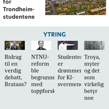
for
Trondheim-
studentene
YTRING
Bidrag
NTNU-
Studentene
Troya,
til en
reform
er
myter
verdig
ble
drømmemålet
og det
debatt,
begrunnet
for KI-
som
Brataas?
med
svermene
virkelig
toppforskning
betyr
noe