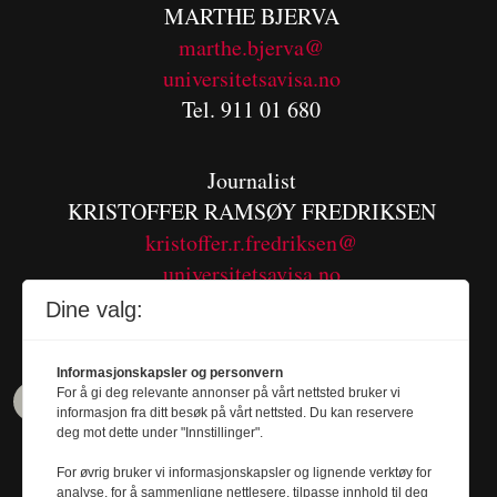
MARTHE BJERVA
m
arthe.bjerva@
universitetsavisa.no
Tel. 911 01 680
Journalist
KRISTOFFER RAMSØY FREDRIKSEN
kristoffer.r.fredriksen@
universitetsavisa.no
Tel. 480 55 655
Dine valg:
Informasjonskapsler og personvern
For å gi deg relevante annonser på vårt nettsted bruker vi
informasjon fra ditt besøk på vårt nettsted. Du kan reservere
deg mot dette under "Innstillinger".
For øvrig bruker vi informasjonskapsler og lignende verktøy for
analyse, for å sammenligne nettlesere, tilpasse innhold til deg