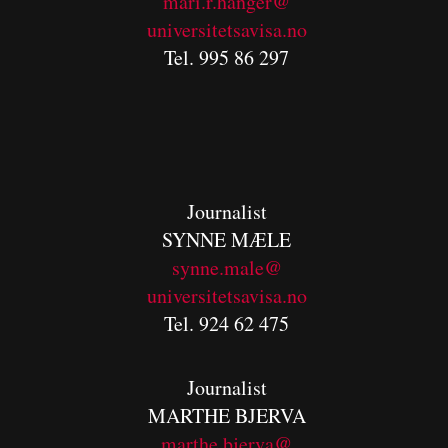
mari.r.hanger@
universitetsavisa.no
Tel. 995 86 297
Journalist
SYNNE MÆLE
synne.male@
universitetsavisa.no
Tel. 924 62 475
Journalist
MARTHE BJERVA
m
arthe.bjerva@