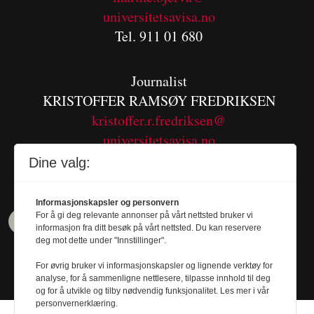
universitetsavisa.no
Tel. 911 01 680
Journalist
KRISTOFFER RAMSØY FREDRIKSEN
kristoffer.r.fredriksen@
universitetsavisa.no
Tel. 480 55 655
Dine valg:
Informasjonskapsler og personvern
For å gi deg relevante annonser på vårt nettsted bruker vi
informasjon fra ditt besøk på vårt nettsted. Du kan reservere
deg mot dette under "Innstillinger".
For øvrig bruker vi informasjonskapsler og lignende verktøy for
analyse, for å sammenligne nettlesere, tilpasse innhold til deg
og for å utvikle og tilby nødvendig funksjonalitet. Les mer i vår
personvernerklæring.