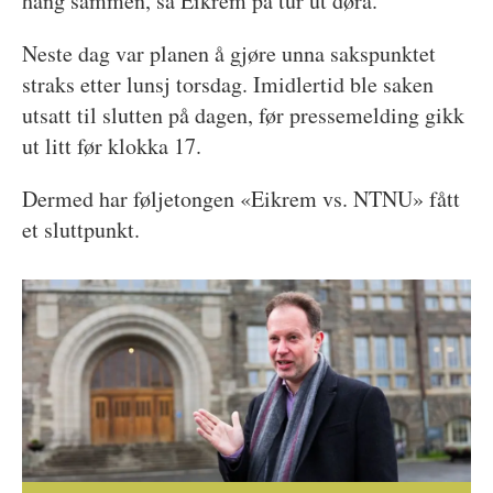
hang sammen, sa Eikrem på tur ut døra.
Neste dag var planen å gjøre unna sakspunktet
straks etter lunsj torsdag. Imidlertid ble saken
utsatt til slutten på dagen, før pressemelding gikk
ut litt før klokka 17.
Dermed har føljetongen «Eikrem vs. NTNU» fått
et sluttpunkt.