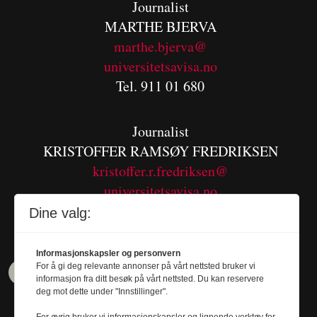
Journalist
MARTHE BJERVA
m
arthe.bjerva@
universitetsavisa.no
Tel. 911 01 680
Journalist
KRISTOFFER RAMSØY FREDRIKSEN
kristoffer.r.fredriksen@
universitetsavisa.no
Tel. 480 55 655
Dine valg:
Informasjonskapsler og personvern
For å gi deg relevante annonser på vårt nettsted bruker vi
informasjon fra ditt besøk på vårt nettsted. Du kan reservere
deg mot dette under "Innstillinger".