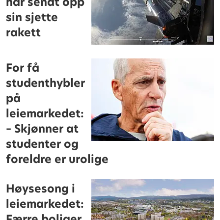
har sendt opp
sin sjette
rakett
For få
studenthybler
på
leiemarkedet:
– Skjønner at
studenter og
foreldre er urolige
Høysesong i
leiemarkedet:
Færre boliger