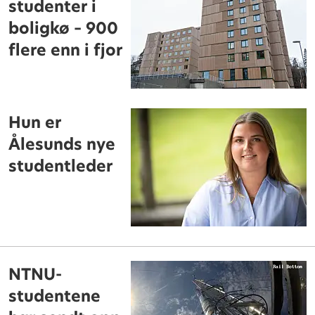
studenter i
boligkø – 900
flere enn i fjor
Hun er
Ålesunds nye
studentleder
NTNU-
studentene