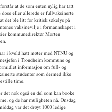
 forstår at de som enten nylig har tatt
e dose eller allerede er fullvaksinerte
 at det ble litt for kritisk søkelys på
ntenes vaksinevilje i formannskapet i
 sier kommunedirektør Morten
en.
har i kveld hatt møter med NTNU og
inesjefen i Trondheim kommune og
formidlet informasjon om full- og
ksinerte studenter som dermed ikke
estille time.
er det nok også en del som kan booke
ime, og de har muligheten nå. Onsdag
middag var det drøyt 1000 ledige