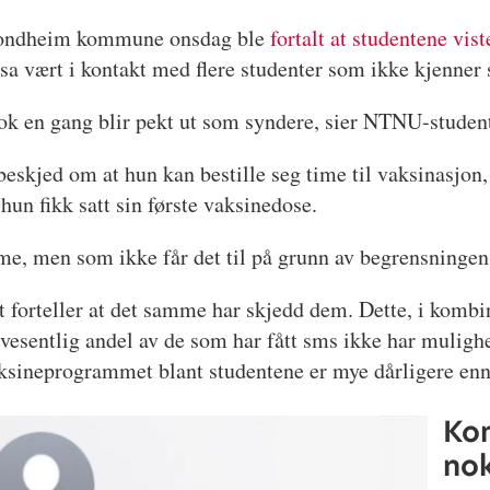
 Trondheim kommune onsdag ble
fortalt at studentene vist
sa vært i kontakt med flere studenter som ikke kjenner s
 nok en gang blir pekt ut som syndere, sier NTNU-stude
beskjed om at hun kan bestille seg time til vaksinasjon
 hun fikk satt sin første vaksinedose.
 time, men som ikke får det til på grunn av begrensninge
t forteller at det samme har skjedd dem. Dette, i kombi
 vesentlig andel av de som har fått sms ikke har mulighe
sineprogrammet blant studentene er mye dårligere enn 
Kom
nok