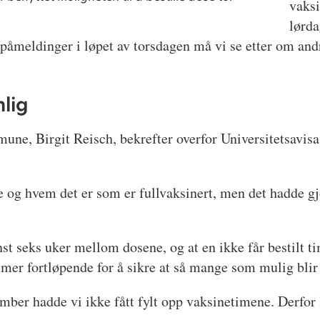
vaks
lørda
ntpåmeldinger i løpet av torsdagen må vi se etter om a
nlig
ne, Birgit Reisch, bekrefter overfor Universitetsavisa
e og hvem det er som er fullvaksinert, men det hadde gj
st seks uker mellom dosene, og at en ikke får bestilt ti
imer fortløpende for å sikre at så mange som mulig blir
ember hadde vi ikke fått fylt opp vaksinetimene. Derfor