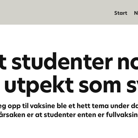
Start
N
t studenter n
r utpekt som 
eg opp til vaksine ble et hett tema under
 årsaken er at studenter enten er fullvaksin