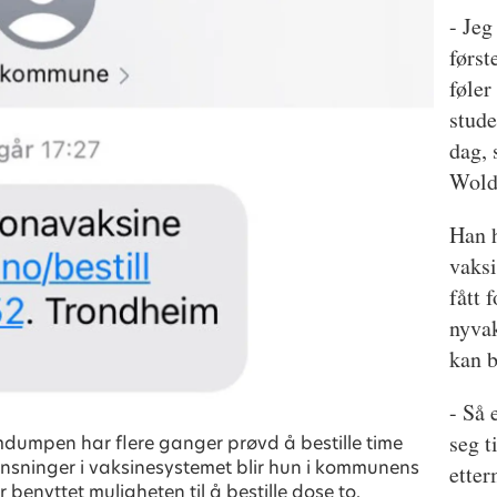
- Jeg
først
føler
stude
dag,
Wold
Han 
vaks
fått 
nyva
kan b
- Så 
seg t
dumpen har flere ganger prøvd å bestille time
ensninger i vaksinesystemet blir hun i kommunens
etter
 benyttet muligheten til å bestille dose to.