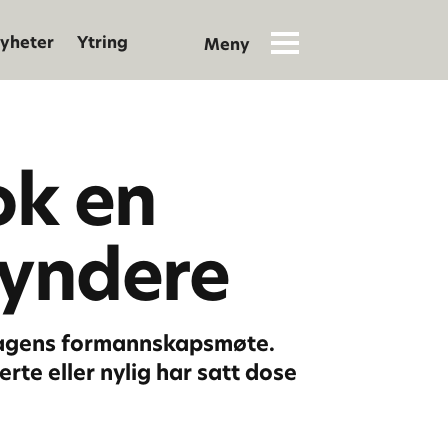
yheter
Ytring
ok en
syndere
 dagens formannskapsmøte.
erte eller nylig har satt dose