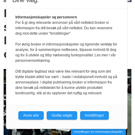
Dine valg:
Ingen skriftlige
Informasjonskapsler og personvern
skoleeksamener ved
For å gi deg relevante annonser på vårt nettsted bruker vi
informasjon fra ditt besøk på vårt nettsted. Du kan reservere
deg mot dette under "Innstillinger".
NTNU etter 14.
For øvrig bruker vi informasjonskapsler og lignende verktøy for
desember
analyse, for å sammenligne nettlesere, tilpasse innhold til deg
og for å utvikle og tilby nødvendig funksjonalitet. Les mer i vår
personvernerklæring.
Ditt digitale fagblad skal være like relevant for deg som det
trykte bladet alltid har vært – bade i redaksjonelt innhold og på
annonseplass. I digital publisering bruker vi informasjon fra
dine besøk på nettstedet for å kunne utvikle produktet
kontinuerlig, slik at du opplever det nyttig og relevant.
Avvis alle
Godta valgte
Innstillinger
Innstillinger for informasjonskapsler