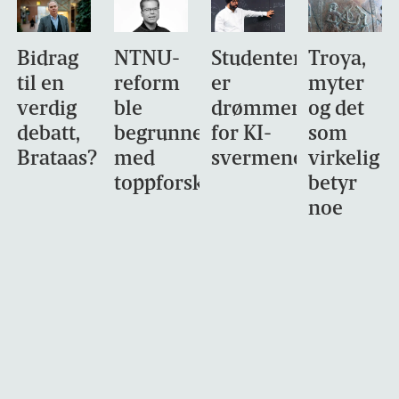
Bidrag
NTNU-
Studentene
Troya,
til en
reform
er
myter
verdig
ble
drømmemålet
og det
debatt,
begrunnet
for KI-
som
Brataas?
med
svermene
virkelig
toppforskning
betyr
noe