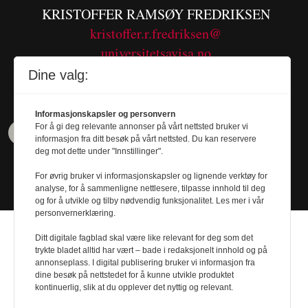
KRISTOFFER RAMSØY FREDRIKSEN
kristoffer.r.fredriksen@
universitetsavisa.no
Tel. 480 55 655
Dine valg:
Informasjonskapsler og personvern
For å gi deg relevante annonser på vårt nettsted bruker vi
informasjon fra ditt besøk på vårt nettsted. Du kan reservere
deg mot dette under "Innstillinger".
For øvrig bruker vi informasjonskapsler og lignende verktøy for
analyse, for å sammenligne nettlesere, tilpasse innhold til deg
og for å utvikle og tilby nødvendig funksjonalitet. Les mer i vår
personvernerklæring.
Ditt digitale fagblad skal være like relevant for deg som det
trykte bladet alltid har vært – bade i redaksjonelt innhold og på
annonseplass. I digital publisering bruker vi informasjon fra
dine besøk på nettstedet for å kunne utvikle produktet
Design by
Nordström Design
- Powered by
kontinuerlig, slik at du opplever det nyttig og relevant.
Labrador CMS