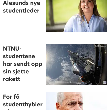
Ålesunds nye
studentleder
NTNU-
studentene
har sendt opp
sin sjette
rakett
For få
studenthybler