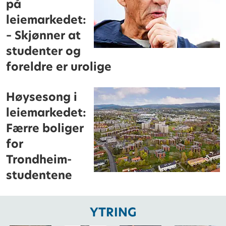
på
leiemarkedet:
– Skjønner at
studenter og
foreldre er urolige
Høysesong i
leiemarkedet:
Færre boliger
for
Trondheim-
studentene
YTRING