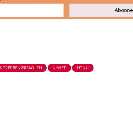
.
ENTREPRENØRSKOLEN
NYHET
NTNU