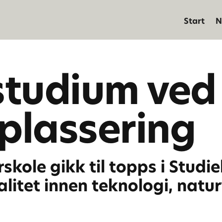
Start
N
studium ve
pplassering
kole gikk til topps i Stud
alitet innen teknologi, natu