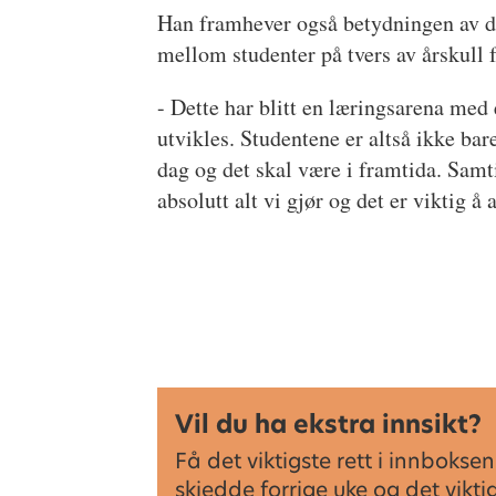
Han framhever også betydningen av de
mellom studenter på tvers av årskull 
- Dette har blitt en læringsarena med
utvikles. Studentene er altså ikke ba
dag og det skal være i framtida. Samti
absolutt alt vi gjør og det er viktig å
Vil du ha ekstra innsikt?
Få det viktigste rett i innbok
skjedde forrige uke og det vikt