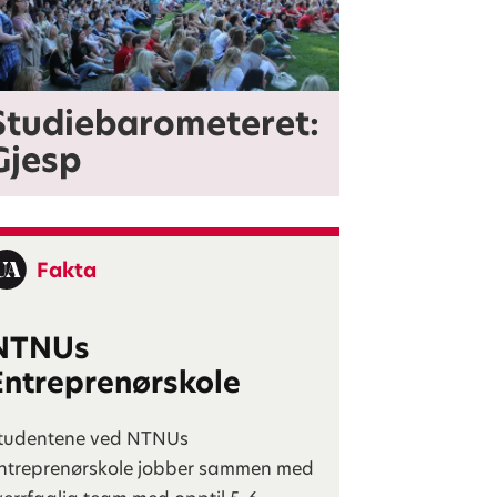
Studiebarometeret:
Gjesp
Fakta
NTNUs
Entreprenørskole
tudentene ved NTNUs
ntreprenørskole jobber sammen med