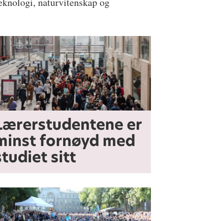
eknologi, naturvitenskap og
Lærerstudentene er
minst fornøyd med
studiet sitt