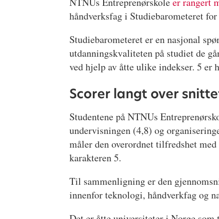
NTNUs Entreprenørskole
er rangert 
håndverksfag i Studiebarometeret fo
Studiebarometeret er en nasjonal spø
utdanningskvaliteten på studiet de gå
ved hjelp av åtte ulike indekser. 5 er
Scorer langt over snitt
Studentene på NTNUs Entreprenørskole
undervisningen (4,8) og organiseringe
måler den overordnet tilfredshet med
karakteren 5.
Til sammenligning er den gjennomsnit
innenfor teknologi, håndverkfag og n
Det er åtte universiteter i Norge som