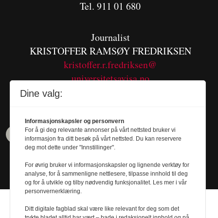
Tel. 911 01 680
Journalist
KRISTOFFER RAMSØY FREDRIKSEN
kristoffer.r.fredriksen@
universitetsavisa.no
Tel. 480 55 655
Dine valg:
Informasjonskapsler og personvern
For å gi deg relevante annonser på vårt nettsted bruker vi
informasjon fra ditt besøk på vårt nettsted. Du kan reservere
deg mot dette under "Innstillinger".
For øvrig bruker vi informasjonskapsler og lignende verktøy for
analyse, for å sammenligne nettlesere, tilpasse innhold til deg
og for å utvikle og tilby nødvendig funksjonalitet. Les mer i vår
personvernerklæring.
Ditt digitale fagblad skal være like relevant for deg som det
trykte bladet alltid har vært – bade i redaksjonelt innhold og på