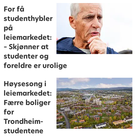
For få
studenthybler
på
leiemarkedet:
– Skjønner at
studenter og
foreldre er urolige
Høysesong i
leiemarkedet:
Færre boliger
for
Trondheim-
studentene