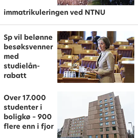
immatrikuleringen ved NTNU
Sp vil belønne
besøksvenner
med
studielån-
rabatt
Over 17.000
studenter i
boligkø – 900
flere enn i fjor