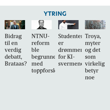
YTRING
Bidrag
NTNU-
Studentene
Troya,
til en
reform
er
myter
verdig
ble
drømmemålet
og det
debatt,
begrunnet
for KI-
som
Brataas?
med
svermene
virkelig
toppforskning
betyr
noe