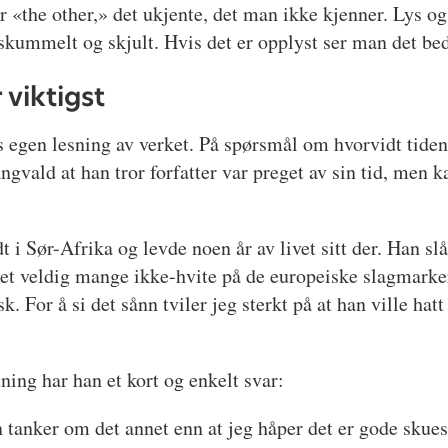
er «the other,» det ukjente, det man ikke kjenner. Lys og
skummelt og skjult. Hvis det er opplyst ser man det bedr
 viktigst
s egen lesning av verket. På spørsmål om hvorvidt tiden
angvald at han tror forfatter var preget av sin tid, men
dt i Sør-Afrika og levde noen år av livet sitt der. Han slå
 det veldig mange ikke-hvite på de europeiske slagmarker
k. For å si det sånn tviler jeg sterkt på at han ville hat
ing har han et kort og enkelt svar:
 tanker om det annet enn at jeg håper det er gode skues