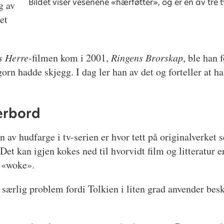
Bildet viser vesenene «hærføtter», og er en av tre 
g av
et
s Herre
-filmen kom i 2001,
Ringens Brorskap
, ble han 
rn hadde skjegg. I dag ler han av det og forteller at ha
erbord
 av hudfarge i tv-serien er hvor tett på originalverket
Det kan igjen kokes ned til hvorvidt film og litteratur er
r «woke».
 særlig problem fordi Tolkien i liten grad anvender bes