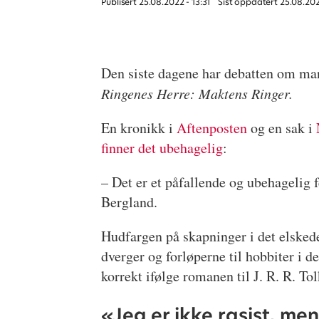
Publisert
25.08.2022 - 13:31
Sist oppdatert
25.08.202
Den siste dagene har debatten om mang
Ringenes Herre: Maktens Ringer.
En kronikk i
Aftenposten
og en sak i
finner det ubehagelig
:
– Det er et påfallende og ubehagelig 
Bergland.
Hudfargen på skapninger i det elskede
dverger og forløperne til hobbiter i 
korrekt ifølge romanen til J. R. R. Tol
«Jeg er ikke rasist, men