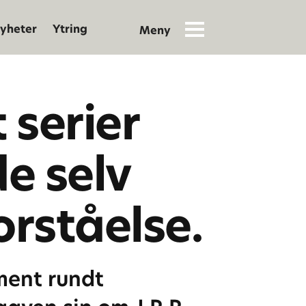
yheter
Ytring
 serier
de selv
orståelse.
ment rundt