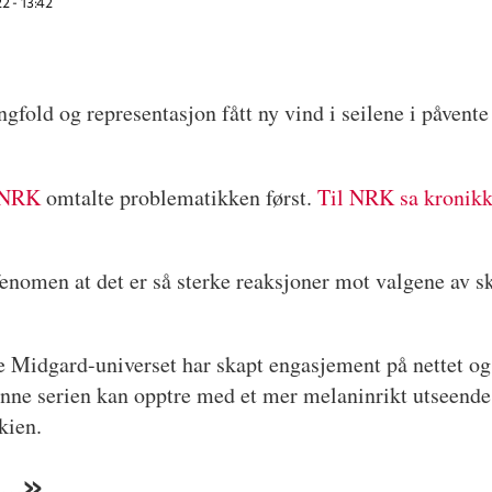
2 - 13:42
fold og representasjon fått ny vind i seilene i påvente 
NRK
omtalte problematikken først.
Til NRK sa kronikk
fenomen at det er så sterke reaksjoner mot valgene av 
 Midgard-universet har skapt engasjement på nettet og 
denne serien kan opptre med et mer melaninrikt utseend
kien.
...»