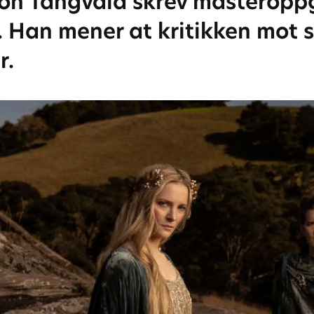
 Jon Tangvald skrev masteroppg
 Han mener at kritikken mot s
r.