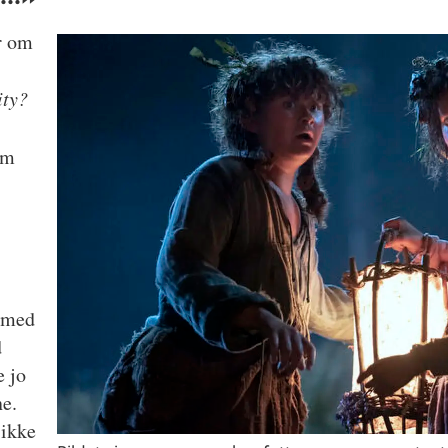
r om
ity?
om
e med
d
e jo
ne.
 ikke