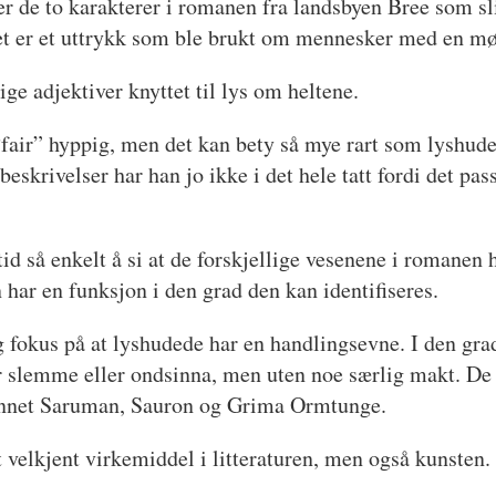
 er de to karakterer i romanen fra landsbyen Bree som s
et er et uttrykk som ble brukt om mennesker med en mø
e adjektiver knyttet til lys om heltene.
“fair” hyppig, men det kan bety så mye rart som lyshude
eskrivelser har han jo ikke i det hele tatt fordi det pas
tid så enkelt å si at de forskjellige vesenene i romanen
 har en funksjon i den grad den kan identifiseres.
dig fokus på at lyshudede har en handlingsevne. I den g
e er slemme eller ondsinna, men uten noe særlig makt. De 
t annet Saruman, Sauron og Grima Ormtunge.
velkjent virkemiddel i litteraturen, men også kunsten.