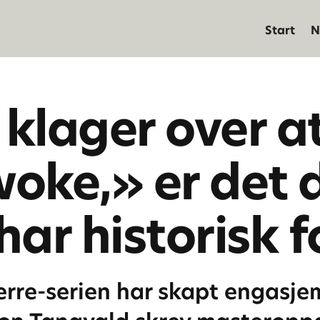
Start
N
 klager over at
woke,» er det 
har historisk f
rre-serien har skapt engasje