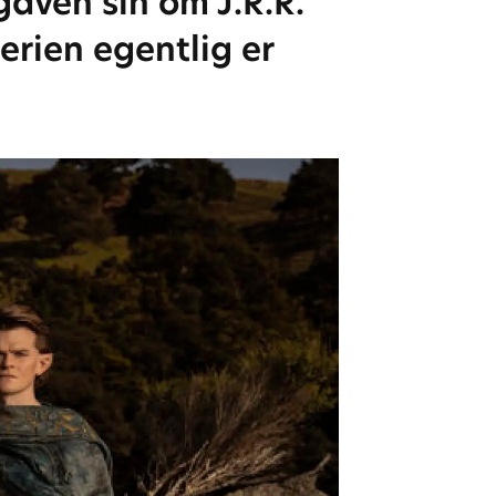
aven sin om J.R.R.
erien egentlig er