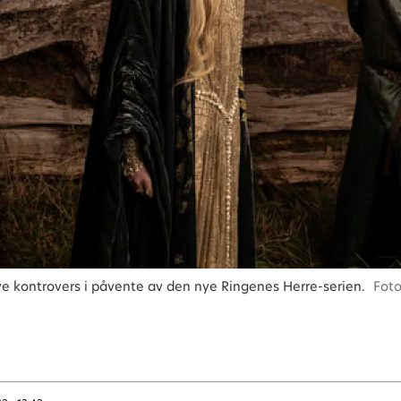
e kontrovers i påvente av den nye Ringenes Herre-serien.
Foto