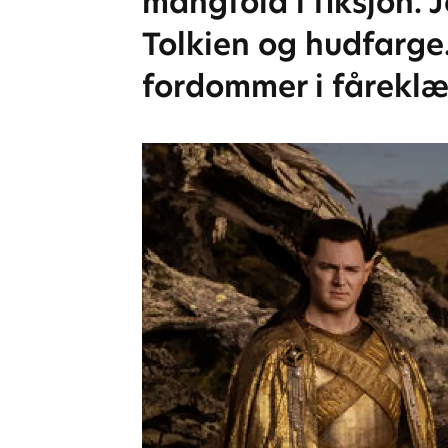
mangfold i fiksjon.
Tolkien og hudfarge.
fordommer i fåreklæ