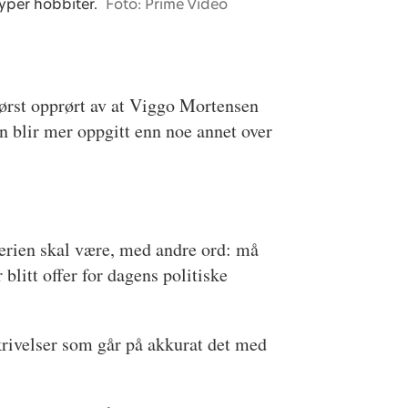
typer hobbiter.
Foto: Prime Video
først opprørt av at Viggo Mortensen
n blir mer oppgitt enn noe annet over
 serien skal være, med andre ord: må
 blitt offer for dagens politiske
krivelser som går på akkurat det med