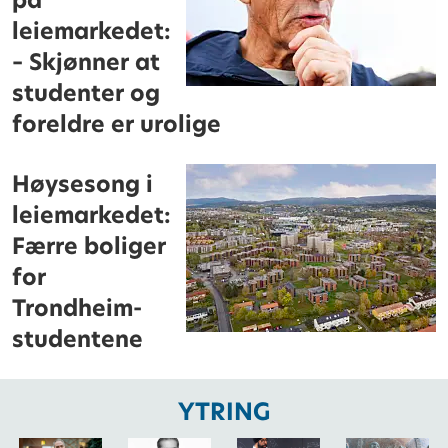
på
leiemarkedet:
– Skjønner at
studenter og
foreldre er urolige
Høysesong i
leiemarkedet:
Færre boliger
for
Trondheim-
studentene
YTRING