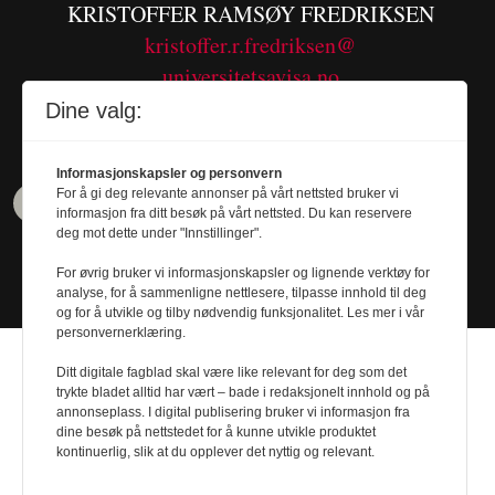
KRISTOFFER RAMSØY FREDRIKSEN
kristoffer.r.fredriksen@
universitetsavisa.no
Tel. 480 55 655
Dine valg:
Informasjonskapsler og personvern
For å gi deg relevante annonser på vårt nettsted bruker vi
informasjon fra ditt besøk på vårt nettsted. Du kan reservere
deg mot dette under "Innstillinger".
For øvrig bruker vi informasjonskapsler og lignende verktøy for
analyse, for å sammenligne nettlesere, tilpasse innhold til deg
og for å utvikle og tilby nødvendig funksjonalitet. Les mer i vår
personvernerklæring.
Ditt digitale fagblad skal være like relevant for deg som det
trykte bladet alltid har vært – bade i redaksjonelt innhold og på
annonseplass. I digital publisering bruker vi informasjon fra
dine besøk på nettstedet for å kunne utvikle produktet
Design by
Nordström Design
- Powered by
kontinuerlig, slik at du opplever det nyttig og relevant.
Labrador CMS