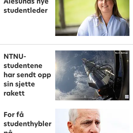
Ålesunds nye
studentleder
NTNU-
studentene
har sendt opp
sin sjette
rakett
For få
studenthybler