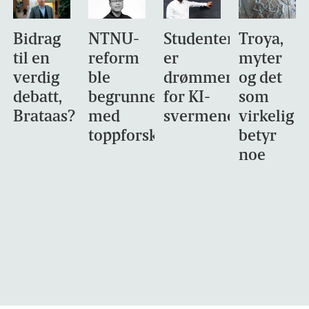
Bidrag
NTNU-
Studentene
Troya,
til en
reform
er
myter
verdig
ble
drømmemålet
og det
debatt,
begrunnet
for KI-
som
Brataas?
med
svermene
virkelig
toppforskning
betyr
noe