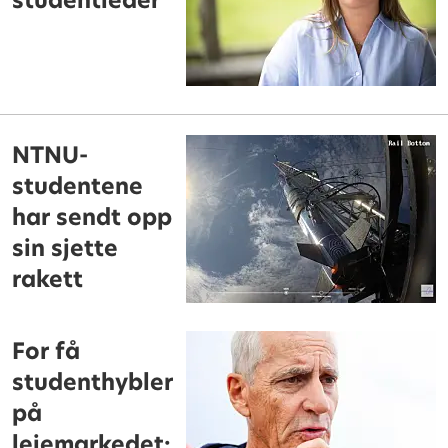
studentleder
NTNU-
studentene
har sendt opp
sin sjette
rakett
For få
studenthybler
på
leiemarkedet: