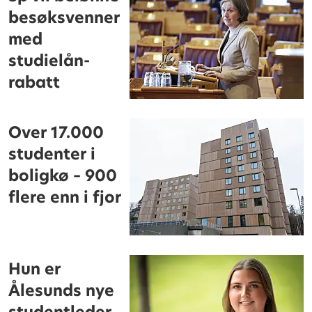
besøksvenner
med
studielån-
rabatt
Over 17.000
studenter i
boligkø – 900
flere enn i fjor
Hun er
Ålesunds nye