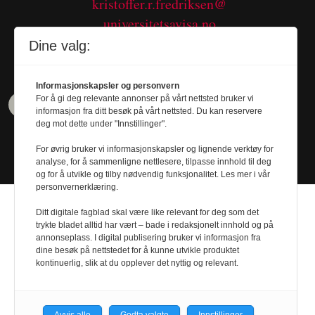
kristoffer.r.fredriksen@
universitetsavisa.no
Tel. 480 55 655
Dine valg:
Informasjonskapsler og personvern
For å gi deg relevante annonser på vårt nettsted bruker vi
informasjon fra ditt besøk på vårt nettsted. Du kan reservere
deg mot dette under "Innstillinger".
For øvrig bruker vi informasjonskapsler og lignende verktøy for
analyse, for å sammenligne nettlesere, tilpasse innhold til deg
og for å utvikle og tilby nødvendig funksjonalitet. Les mer i vår
personvernerklæring.
Ditt digitale fagblad skal være like relevant for deg som det
trykte bladet alltid har vært – bade i redaksjonelt innhold og på
annonseplass. I digital publisering bruker vi informasjon fra
dine besøk på nettstedet for å kunne utvikle produktet
Design by
Nordström Design
- Powered by
kontinuerlig, slik at du opplever det nyttig og relevant.
Labrador CMS