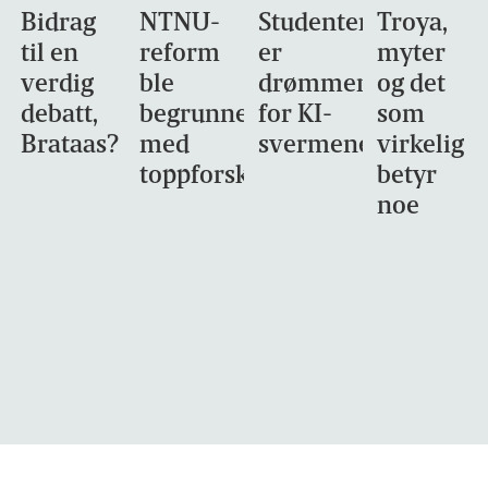
Bidrag
NTNU-
Studentene
Troya,
til en
reform
er
myter
verdig
ble
drømmemålet
og det
debatt,
begrunnet
for KI-
som
Brataas?
med
svermene
virkelig
toppforskning
betyr
noe