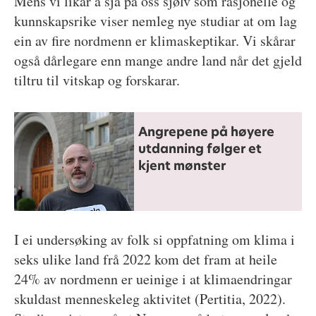
Mens vi likar å sjå på oss sjølv som rasjonelle og
kunnskapsrike viser nemleg nye studiar at om lag
ein av fire nordmenn er klimaskeptikar. Vi skårar
også dårlegare enn mange andre land når det gjeld
tiltru til vitskap og forskarar.
Angrepene på høyere
utdanning følger et
kjent mønster
I ei undersøking av folk si oppfatning om klima i
seks ulike land frå 2022 kom det fram at heile
24% av nordmenn er ueinige i at klimaendringar
skuldast menneskeleg aktivitet (Pertitia, 2022).