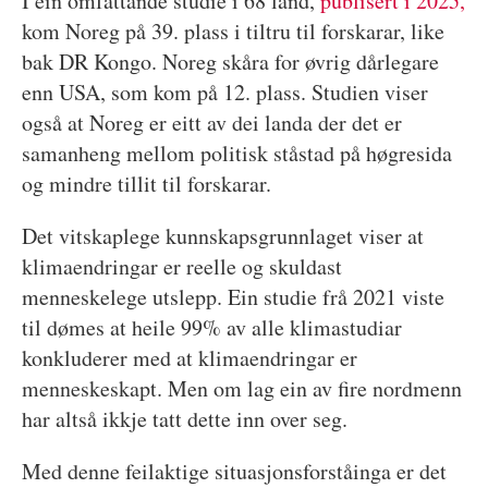
I ein omfattande studie i 68 land,
publisert i 2025,
kom Noreg på 39. plass i tiltru til forskarar, like
bak DR Kongo. Noreg skåra for øvrig dårlegare
enn USA, som kom på 12. plass. Studien viser
også at Noreg er eitt av dei landa der det er
samanheng mellom politisk ståstad på høgresida
og mindre tillit til forskarar.
Det vitskaplege kunnskapsgrunnlaget viser at
klimaendringar er reelle og skuldast
menneskelege utslepp. Ein studie frå 2021 viste
til dømes at heile 99% av alle klimastudiar
konkluderer med at klimaendringar er
menneskeskapt. Men om lag ein av fire nordmenn
har altså ikkje tatt dette inn over seg.
Med denne feilaktige situasjonsforståinga er det