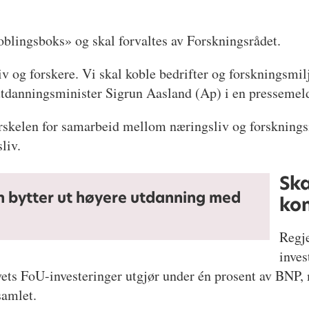
oblingsboks» og skal forvaltes av Forskningsrådet.
iv og forskere. Vi skal koble bedrifter og forskningsmil
 utdanningsminister Sigrun Aasland (Ap) i en pressemel
erskelen for samarbeid mellom næringsliv og forskningsin
liv.
Ska
n bytter ut høyere utdanning med
ko
Regje
inves
ts FoU-investeringer utgjør under én prosent av BNP, m
amlet.