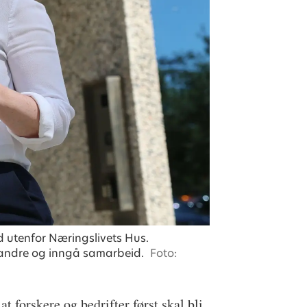
d utenfor Næringslivets Hus.
verandre og inngå samarbeid.
Foto:
t forskere og bedrifter først skal bli