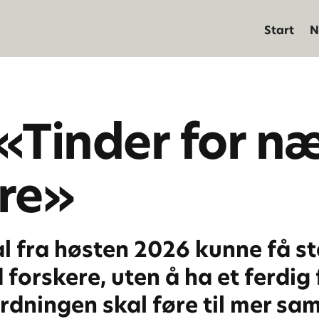
Start
N
«Tinder for næ
ere»
l fra høsten 2026 kunne få sta
 forskere, uten å ha et ferdig
rdningen skal føre til mer s