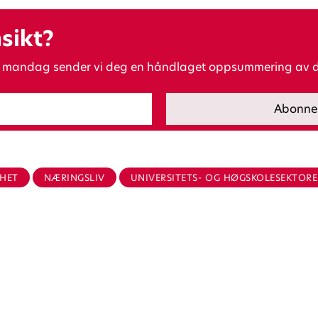
nsikt?
ver mandag sender vi deg en håndlaget oppsummering av de
HET
NÆRINGSLIV
UNIVERSITETS- OG HØGSKOLESEKTOR