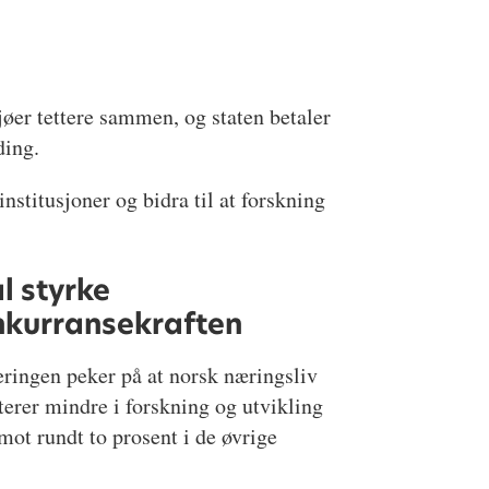
jøer tettere sammen, og staten betaler
ding.
stitusjoner og bidra til at forskning
l styrke
nkurransekraften
ringen peker på at norsk næringsliv
terer mindre i forskning og utvikling
ot rundt to prosent i de øvrige