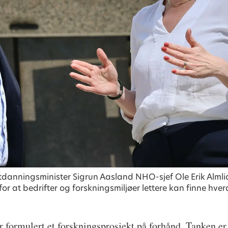
danningsminister Sigrun Aasland NHO-sjef Ole Erik Almli
for at bedrifter og forskningsmiljøer lettere kan finne h
 formulert et forskningsprosjekt på forhånd. Tanken er a