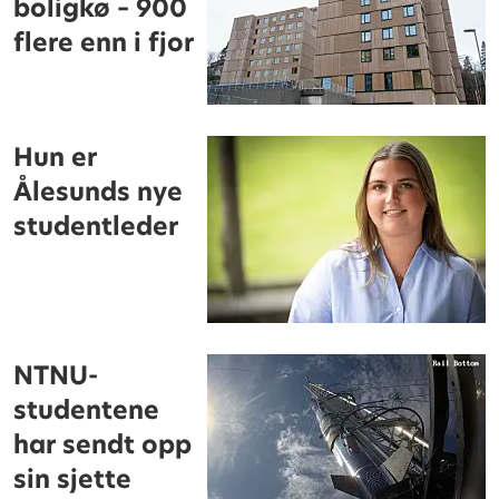
boligkø – 900
flere enn i fjor
Hun er
Ålesunds nye
studentleder
NTNU-
studentene
har sendt opp
sin sjette