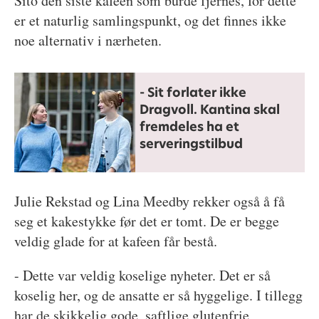
Sito den siste kafeen som burde fjernes, for dette
er et naturlig samlingspunkt, og det finnes ikke
noe alternativ i nærheten.
- Sit forlater ikke
Dragvoll. Kantina skal
fremdeles ha et
serveringstilbud
Julie Rekstad og Lina Meedby rekker også å få
seg et kakestykke før det er tomt. De er begge
veldig glade for at kafeen får bestå.
- Dette var veldig koselige nyheter. Det er så
koselig her, og de ansatte er så hyggelige. I tillegg
har de skikkelig gode, saftlige glutenfrie