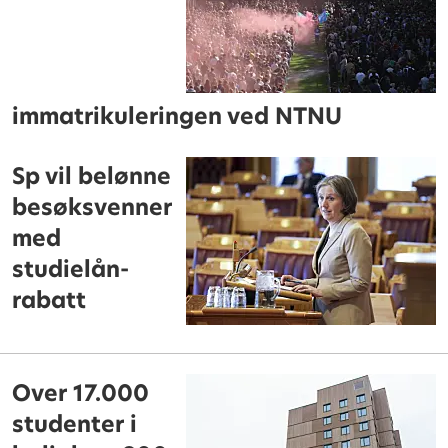
immatrikuleringen ved NTNU
Sp vil belønne
besøksvenner
med
studielån-
rabatt
Over 17.000
studenter i