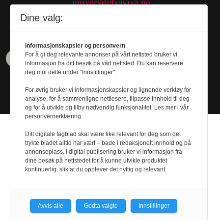
universitetsavisa.no
Tel. 480 55 655
Dine valg:
Informasjonskapsler og personvern
For å gi deg relevante annonser på vårt nettsted bruker vi
informasjon fra ditt besøk på vårt nettsted. Du kan reservere
deg mot dette under "Innstillinger".
For øvrig bruker vi informasjonskapsler og lignende verktøy for
analyse, for å sammenligne nettlesere, tilpasse innhold til deg
og for å utvikle og tilby nødvendig funksjonalitet. Les mer i vår
personvernerklæring.
Ditt digitale fagblad skal være like relevant for deg som det
trykte bladet alltid har vært – bade i redaksjonelt innhold og på
annonseplass. I digital publisering bruker vi informasjon fra
Design by
Nordström Design
- Powered by
dine besøk på nettstedet for å kunne utvikle produktet
kontinuerlig, slik at du opplever det nyttig og relevant.
Labrador CMS
Avvis alle
Godta valgte
Innstillinger