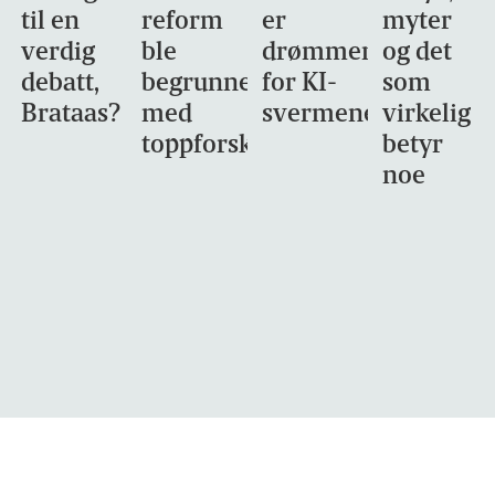
til en
reform
er
myter
verdig
ble
drømmemålet
og det
debatt,
begrunnet
for KI-
som
Brataas?
med
svermene
virkelig
toppforskning
betyr
noe