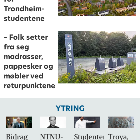
Trondheim-
studentene
– Folk setter
fra seg
madrasser,
pappesker og
møbler ved
returpunktene
YTRING
Bidrag
NTNU-
Studentene
Troya,