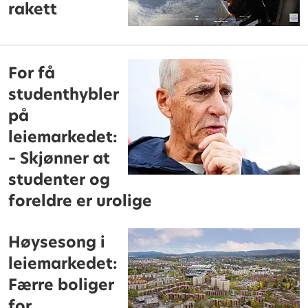
rakett
For få
studenthybler
på
leiemarkedet:
– Skjønner at
studenter og
foreldre er urolige
Høysesong i
leiemarkedet:
Færre boliger
for