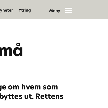
yheter
Ytring
 må
ige om hvem som
 byttes ut. Rettens