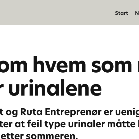
Start
N
 om hvem som
r urinalene
 og Ruta Entreprenør er uen
er at feil type urinaler måtte
t etter sommeren.