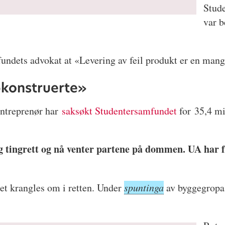
Stude
var b
fundets advokat at «Levering av feil produkt er en man
konstruerte»
Entreprenør har
saksøkt Studentersamfundet
for 35,4 mil
ag tingrett og nå venter partene på dommen. UA har f
det krangles om i retten. Under
spuntinga
av byggegropa