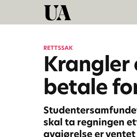
RETTSSAK
Krangler
betale fo
Studentersamfundet
skal ta regningen ett
avgjørelse er vente