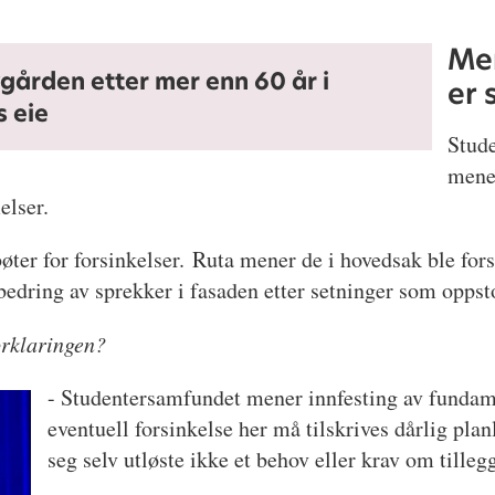
Men
ygården etter mer enn 60 år i
er 
 eie
Stud
mener
melser.
bøter for forsinkelser. Ruta mener de i hovedsak ble fors
bedring av sprekker i fasaden etter setninger som opps
orklaringen?
- Studentersamfundet mener innfesting av fundame
eventuell forsinkelse her må tilskrives dårlig plan
seg selv utløste ikke et behov eller krav om tilleg