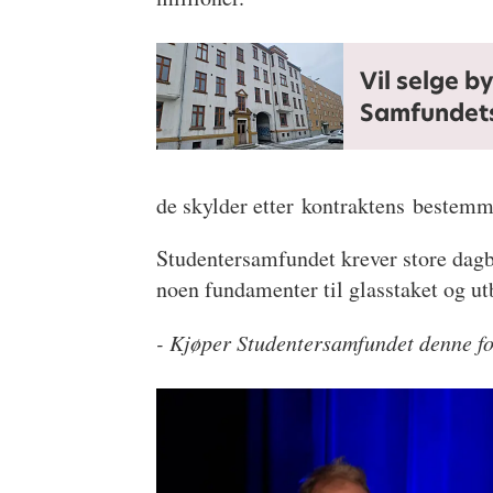
Vil selge b
Samfundets
de skylder etter kontraktens bestem
Studentersamfundet krever store
dag
noen fundamenter til glasstaket og ut
- Kjøper Studentersamfundet denne f