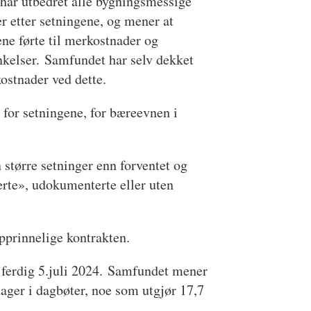
har utbedret alle bygningsmessige
r etter setningene, og mener at
ne førte til merkostnader og
nkelser. Samfundet har selv dekket
kostnader ved dette.
 for setningene, for bæreevnen i
større setninger enn forventet og
erte», udokumenterte eller uten
opprinnelige kontrakten.
et ferdig 5.juli 2024. Samfundet mener
ager i dagbøter, noe som utgjør 17,7