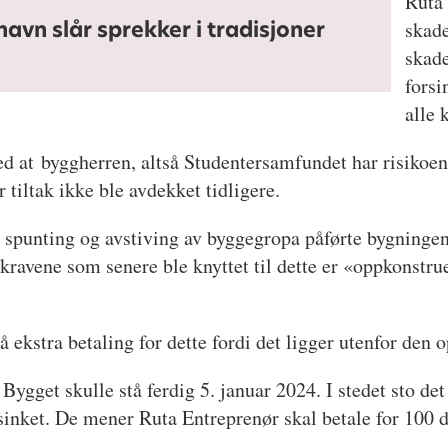
Ruta 
avn slår sprekker i tradisjoner
skade
skade
forsi
alle 
ed at
byggherren, altså Studentersamfundet har risikoen
 tiltak ikke ble avdekket tidligere.
spunting og avstiving av byggegropa påførte bygningen 
kravene som senere ble knyttet til dette er «oppkonstru
 ekstra betaling for dette fordi det ligger utenfor den 
 Bygget skulle stå ferdig 5. januar 2024. I stedet sto d
sinket. De mener Ruta Entreprenør skal betale for 100 d