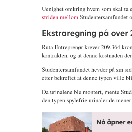
Uenighet omkring hvem som skal ta eks
striden mellom
Studentersamfundet o
Ekstraregning på over
Ruta Entreprenør krever 209.364 krone
kontrakten, og at denne kostnaden de
Studentersamfundet hevder på sin side 
etter bekreftet at denne typen ville bli
Da urinalene ble montert, mente Stude
den typen spylefrie urinaler de mener 
Nå åpner e