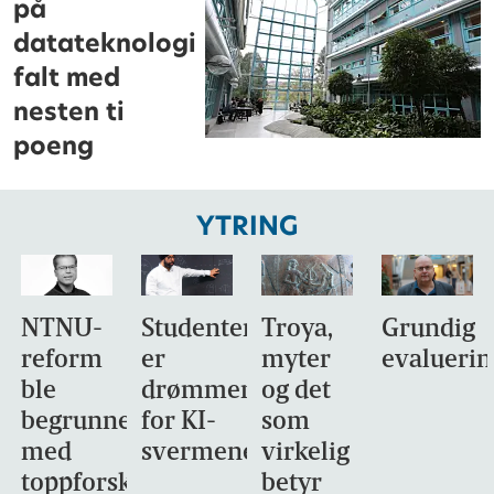
på
datateknologi
falt med
nesten ti
poeng
YTRING
NTNU-
Studentene
Troya,
Grundig
reform
er
myter
evaluerin
ble
drømmemålet
og det
begrunnet
for KI-
som
med
svermene
virkelig
toppforskning
betyr