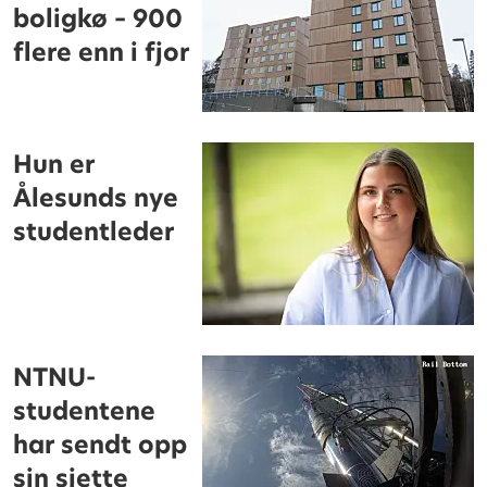
boligkø – 900
flere enn i fjor
Hun er
Ålesunds nye
studentleder
NTNU-
studentene
har sendt opp
sin sjette