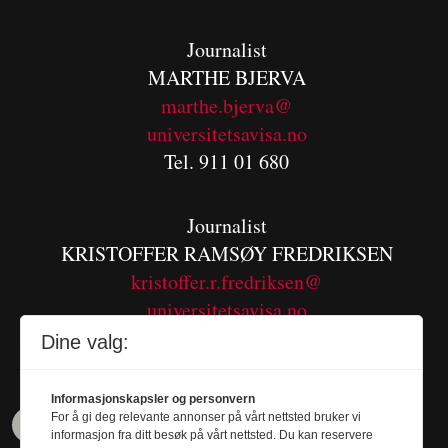
Journalist
MARTHE BJERVA
m
arthe.bjerva@
universitetsavisa.no
Tel. 911 01 680
Journalist
KRISTOFFER RAMSØY FREDRIKSEN
kristoffer.r.fredriksen@
universitetsavisa.no
Tel. 480 55 655
Dine valg:
Informasjonskapsler og personvern
For å gi deg relevante annonser på vårt nettsted bruker vi
informasjon fra ditt besøk på vårt nettsted. Du kan reservere