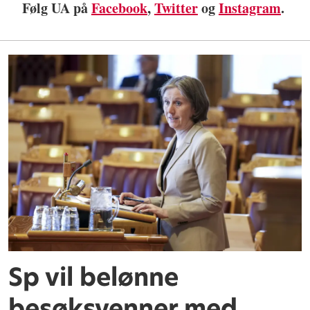
Følg UA på
Facebook
,
Twitter
og
Instagram
.
Sp vil belønne
besøksvenner med