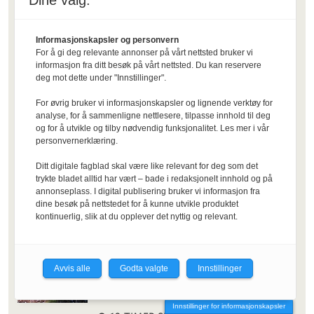
Dine valg:
NTNU-reform ble
begrunnet med
Informasjonskapsler og personvern
toppforskning
For å gi deg relevante annonser på vårt nettsted bruker vi
informasjon fra ditt besøk på vårt nettsted. Du kan reservere
2 DAGER SIDEN
deg mot dette under "Innstillinger".
For øvrig bruker vi informasjonskapsler og lignende verktøy for
Troya, myter og det som
analyse, for å sammenligne nettlesere, tilpasse innhold til deg
og for å utvikle og tilby nødvendig funksjonalitet. Les mer i vår
virkelig betyr noe
personvernerklæring.
6 DAGER SIDEN
Ditt digitale fagblad skal være like relevant for deg som det
trykte bladet alltid har vært – bade i redaksjonelt innhold og på
Er Mor Nille en sten?
annonseplass. I digital publisering bruker vi informasjon fra
dine besøk på nettstedet for å kunne utvikle produktet
8 DAGER SIDEN
kontinuerlig, slik at du opplever det nyttig og relevant.
Slik blir
Avvis alle
Godta valgte
Innstillinger
immatrikuleringen ved
NTNU
Innstillinger for informasjonskapsler